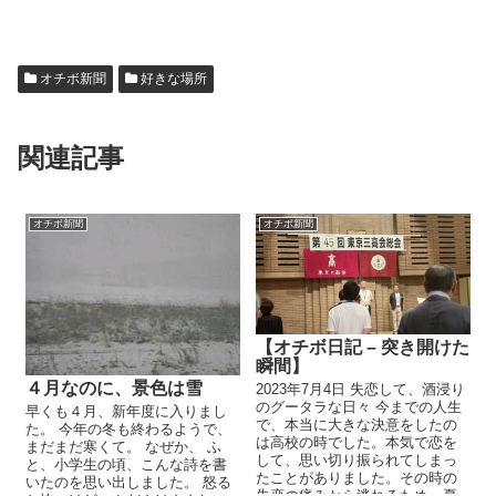
オチボ新聞
好きな場所
関連記事
オチボ新聞
オチボ新聞
【オチボ日記 – 突き開けた
瞬間】
４月なのに、景色は雪
2023年7月4日 失恋して、酒浸り
のグータラな日々 今までの人生
早くも４月、新年度に入りまし
で、本当に大きな決意をしたの
た。 今年の冬も終わるようで、
は高校の時でした。本気で恋を
まだまだ寒くて。 なぜか、 ふ
して、思い切り振られてしまっ
と、小学生の頃、こんな詩を書
たことがありました。その時の
いたのを思い出しました。 怒る
失恋の痛みから逃れるため、夏