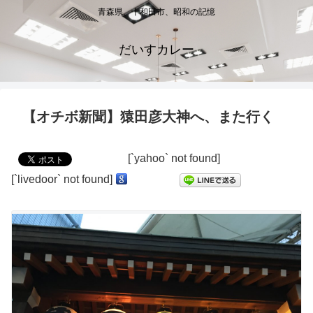
青森県、十和田市、昭和の記憶
だいすカレー
【オチボ新聞】猿田彦大神へ、また行く
[`yahoo` not found]
[`livedoor` not found]