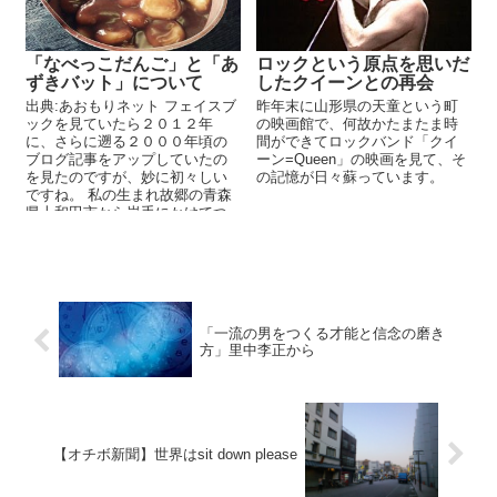
「なべっこだんご」と「あ
ロックという原点を思いだ
ずきバット」について
したクイーンとの再会
出典:あおもりネット フェイスブ
昨年末に山形県の天童という町
ックを見ていたら２０１２年
の映画館で、何故かたまたま時
に、さらに遡る２０００年頃の
間ができてロックバンド「クイ
ブログ記事をアップしていたの
ーン=Queen」の映画を見て、そ
を見たのですが、妙に初々しい
の記憶が日々蘇っています。
ですね。 私の生まれ故郷の青森
県十和田市から岩手にかけてつ
ながる南部料理の「なべっ...
「一流の男をつくる才能と信念の磨き
方」里中李正から
【オチボ新聞】世界はsit down please