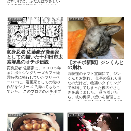
と怖いけど、ふだんはやさしい
休みの間、空手...
女性教師の加藤先生に めずら...
オチボ新聞
オチボ新聞
変身忍者 佐藤豪が漫画家
としての描いた十和田市太
素塚裏のオチボ伝説
【オチボ新聞】ジンくんと
の別れ
変身忍者 佐藤豪に、２００５年
頃にボクシングリーズカフェ経
西荻窪のヤマト霊園にて、ジン
営時代に発行していたフリーペ
くんとお別れ。 仕事の変わり目
ーパーに、漫画家としての彼の
なのだけど、物凄いタイミング
作品をシリーズで描いてもらっ
で永眠してしまった彼のやさし
ていた。 このブログのオチボプ
さを感じました。 落ち着いた
ロフィールに描いているよう
ら、彼の奥深い想いを整理しま
に、 オチボとは、青森県十和
す。 今、引越し中なんで、しば
田...
らくはスマホか...
オチボ新聞
オチボ新聞