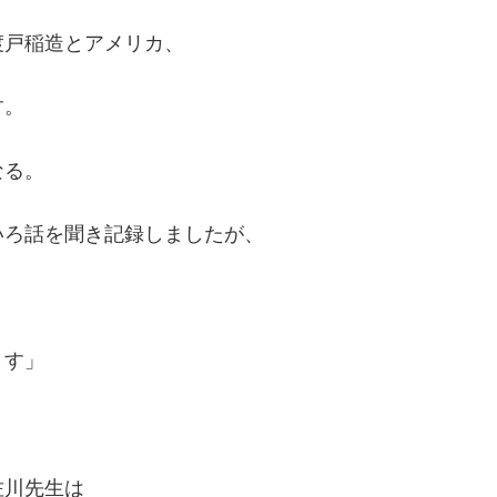
渡戸稲造とアメリカ、
す。
なる。
いろ話を聞き記録しましたが、
ます」
佐川先生は