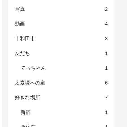
写真
2
動画
4
十和田市
3
友だち
1
てっちゃん
1
太素塚への道
6
好きな場所
7
新宿
1