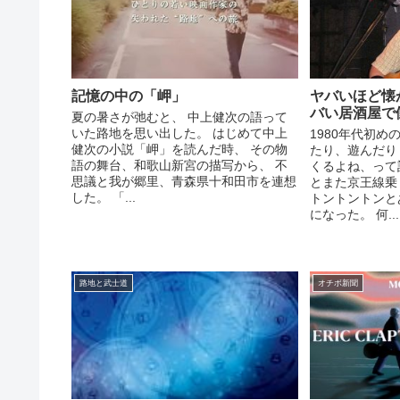
記憶の中の「岬」
ヤバいほど懐
バい居酒屋で
夏の暑さが弛むと、 中上健次の語って
いた路地を思い出した。 はじめて中上
1980年代初め
健次の小説「岬」を読んだ時、 その物
たり、遊んだり
語の舞台、和歌山新宮の描写から、 不
くるよね、って
思議と我が郷里、青森県十和田市を連想
とまた京王線乗
した。 「...
トントントンと
になった。 何...
路地と武士道
オチボ新聞