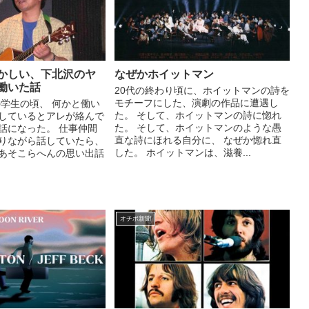
かしい、下北沢のヤ
なぜかホイットマン
働いた話
20代の終わり頃に、ホイットマンの詩を
モチーフにした、演劇の作品に遭遇し
の学生の頃、 何かと働い
た。 そして、ホイットマンの詩に惚れ
しているとアレが絡んで
た。 そして、ホイットマンのような愚
話になった。 仕事仲間
直な詩にほれる自分に、 なぜか惚れ直
りながら話していたら、
した。 ホイットマンは、滋養...
あそこらへんの思い出話
オチボ新聞