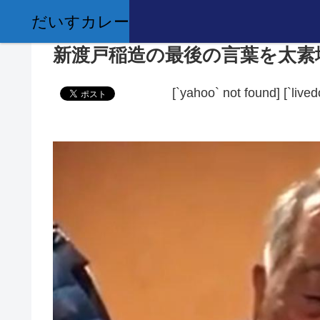
だいすカレー
新渡戸稲造の最後の言葉を太素
[`yahoo` not found]
[`live