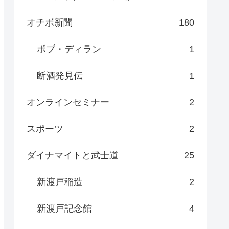
オチボ新聞
180
ボブ・ディラン
1
断酒発見伝
1
オンラインセミナー
2
スポーツ
2
ダイナマイトと武士道
25
新渡戸稲造
2
新渡戸記念館
4