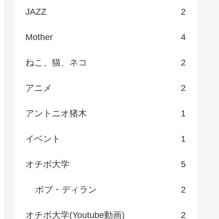
JAZZ
2
Mother
4
ねこ、猫、ネコ
2
アニメ
2
アントニオ猪木
1
イベント
1
オチボ大学
5
ボブ・ディラン
2
オチボ大学(Youtube動画)
2