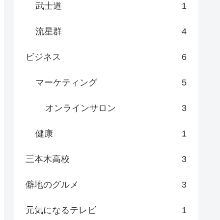
武士道
1
流星群
4
ビジネス
6
マーケティング
5
オンラインサロン
3
健康
1
三本木高校
3
僻地のグルメ
3
元気になるテレビ
1