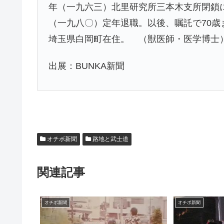
年（一九六三）北里研究所三本木支所閉鎖
（一九八〇）定年退職。以後、嘱託で70歳
埼玉県白岡町在住。 （獣医師・医学博士
出展：BUNKA新聞
オチボ新聞
路地と武士道
関連記事
オチボ新聞
オチボ新聞