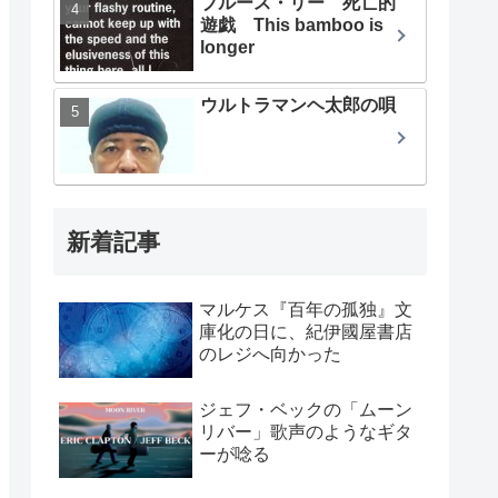
ブルース・リー 死亡的
遊戯 This bamboo is
longer
ウルトラマンヘ太郎の唄
新着記事
マルケス『百年の孤独』文
庫化の日に、紀伊國屋書店
のレジへ向かった
ジェフ・ベックの「ムーン
リバー」歌声のようなギタ
ーが唸る