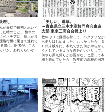
眼差し
「美しい、道草。」
～青森県立三本木高校同窓会東京
れが最初で最初と思いイ
支部 東京三高会会報より
った時のこと。 憧れの
にベネチアに、病上がり
数年ぶりに目標を持って、ヘタクソなが
理飛行機に乗せて連れて
ら走りはじめました。もしかしたら、３
する際に、医者が、この
０代末以来に、本気でまた何かやらかそ
らいか、あれくらいか、
うとしているような自分がいたりして、
何やら原点帰りが必要かな、と思って本
棚を眺めていたら、数年前の高校の同窓
会の会報に書いた文章...
オチボ新聞