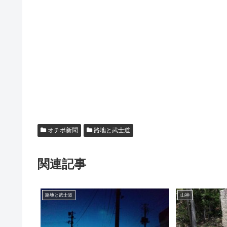
オチボ新聞
路地と武士道
関連記事
路地と武士道
山神