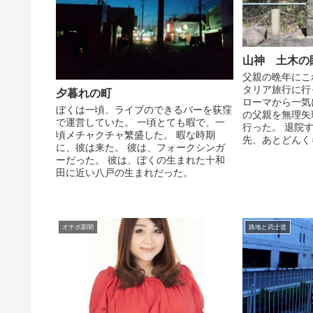
山神 土木の
父親の晩年にこ
タリア旅行に行
夕暮れの町
ローマから一気
ぼくは一頃、ライブのできるバーを荻窪
の父親を無理矢
で運営していた。 一頃とても暇で、一
行った。 退院
頃メチャクチャ繁盛した。 暇な時期
先、あとどんく
に、彼は来た。 彼は、フォークシンガ
わからな...
ーだった。 彼は、ぼくの生まれた十和
田に近い八戸の生まれだった。
オチボ新聞
路地と武士道