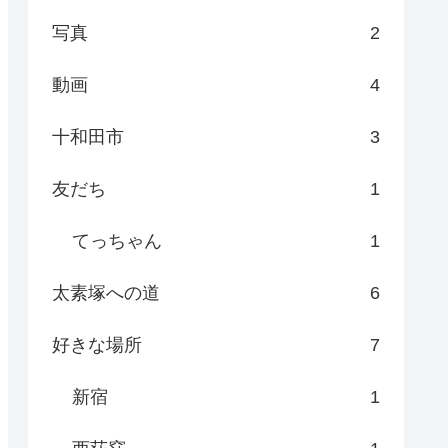
写真
2
動画
4
十和田市
3
友だち
1
てっちゃん
1
太素塚への道
6
好きな場所
7
新宿
1