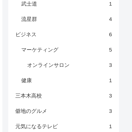
武士道
1
流星群
4
ビジネス
6
マーケティング
5
オンラインサロン
3
健康
1
三本木高校
3
僻地のグルメ
3
元気になるテレビ
1