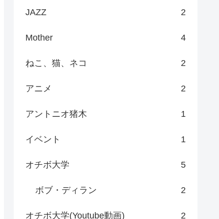
JAZZ
2
Mother
4
ねこ、猫、ネコ
2
アニメ
2
アントニオ猪木
1
イベント
1
オチボ大学
5
ボブ・ディラン
2
オチボ大学(Youtube動画)
2