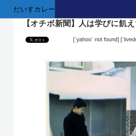
だいすカレー
【オチボ新聞】人は学びに飢え
[`yahoo` not found]
[`live