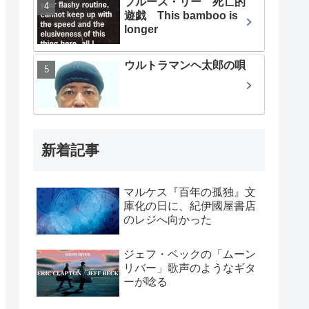
ブルース・リー 死亡的
遊戯 This bamboo is
longer
ウルトラマンヘ太郎の唄
新着記事
マルケス『百年の孤独』文
庫化の日に、紀伊國屋書店
のレジへ向かった
ジェフ・ベックの「ムーン
リバー」歌声のようなギタ
ーが唸る