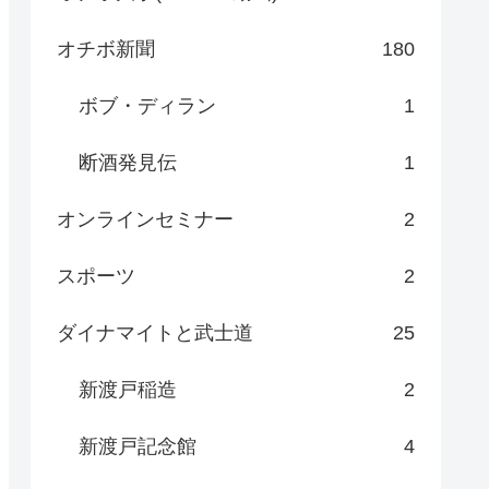
オチボ新聞
180
ボブ・ディラン
1
断酒発見伝
1
オンラインセミナー
2
スポーツ
2
ダイナマイトと武士道
25
新渡戸稲造
2
新渡戸記念館
4