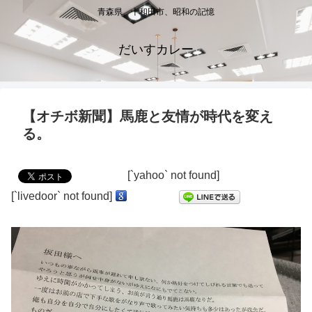
青森県、十和田市、昭和の記憶
だいすカレー
【オチボ新聞】馬鹿と友情が時代を変え
る。
[`yahoo` not found]
[`livedoor` not found]