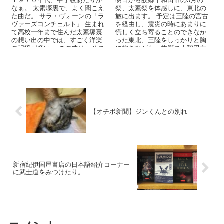
１９７０年代、中学校あたりか
明日から故郷十和田市の5月の
なぁ。 太素塚裏で、よく聞こえ
祭、太素祭を体感しに、東北の
た曲だ。 サラ・ヴォーンの「ラ
旅に出ます。 予定は三陸の宮古
ヴァーズコンチェルト」 生まれ
を経由し、震災の時にあまりに
て高校一年まで住んだ太素塚裏
慌しく立ち寄ることのできなか
の想い出の中では、すごく洋楽
った東北、三陸をしっかりと胸
の記憶が多い。 この曲は、その
に抱きながら、故郷の十和田市
代表。 ...
に入り、十和田市の開拓の歴
史...
【オチボ新聞】ジンくんとの別れ
新宿紀伊国屋書店の日本語紹介コーナー
に武士道をみつけたり。