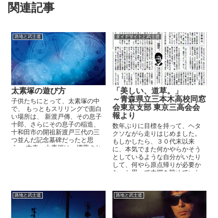
関連記事
路地と武士道
ダイナマイトと武士道
太素塚の遊び方
「美しい、道草。」
～青森県立三本木高校同窓
子供たちにとって、太素塚の中
会東京支部 東京三高会会
で、 もっともスリリングで面白
報より
い場所は、 新渡戸傳、その息子
十郎、さらにその息子の稲造、
数年ぶりに目標を持って、ヘタ
十和田市の開祖新渡戸三代の三
クソながら走りはじめました。
つ並んだ記念墓碑だったと思
もしかしたら、３０代末以来
う。 本来、太素塚は、埋葬され
に、本気でまた何かやらかそう
た新渡戸傳とい...
としているような自分がいたり
して、何やら原点帰りが必要か
な、と思って本棚を眺めていた
ら、数年前の高校の同窓会の会
報に書いた文章...
路地と武士道
路地と武士道