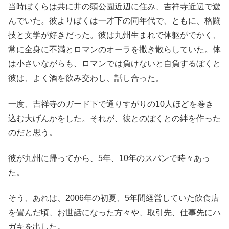
当時ぼくらは共に井の頭公園近辺に住み、吉祥寺近辺で遊
んでいた。彼よりぼくは一才下の同年代で、ともに、格闘
技と文学が好きだった。彼は九州生まれで体躯がでかく、
常に全身に不満とロマンのオーラを撒き散らしていた。体
は小さいながらも、ロマンでは負けないと自負するぼくと
彼は、よく酒を飲み交わし、話し合った。
一度、吉祥寺のガード下で通りすがりの10人ほどを巻き
込む大げんかをした。それが、彼とのぼくとの絆を作った
のだと思う。
彼が九州に帰ってから、5年、10年のスパンで時々あっ
た。
そう、あれは、2006年の初夏、5年間経営していた飲食店
を畳んだ頃、お世話になった方々や、取引先、仕事先にハ
ガキを出した。