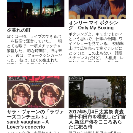
オンリー マイ ボクシン
グ Only My Boxing
夕暮れの町
ボクシングよ、キミまでもか？
ぼくは一頃、ライブのできるバ
という思いで、仕事の合間にワ
ーを荻窪で運営していた。 一頃
イドショーを見ている。 視聴率
とても暇で、一頃メチャクチャ
上げて広告売って稼ぐテレビに
繁盛した。 暇な時期に、彼は来
とっては、この上もない、話題
た。 彼は、フォークシンガーだ
のチャンスだけど。 大相撲、レ
った。 彼は、ぼくの生まれた十
スリング、アメフト、そして、
和田に近い八戸の生まれだっ
とうとうきた...
た。
路地と武士道
イベント
サラ・ヴォーンの「ラヴァ
2017年5月4日太素祭 青森
ーズコンチェルト」
県十和田市を構想した宇宙
sarah vaughan – A
人 新渡戸傳をこころあら
Lover’s concerto
たに祀る時