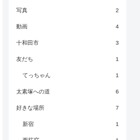
写真
2
動画
4
十和田市
3
友だち
1
てっちゃん
1
太素塚への道
6
好きな場所
7
新宿
1