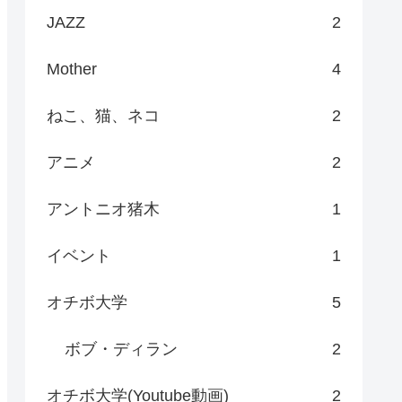
JAZZ
2
Mother
4
ねこ、猫、ネコ
2
アニメ
2
アントニオ猪木
1
イベント
1
オチボ大学
5
ボブ・ディラン
2
オチボ大学(Youtube動画)
2