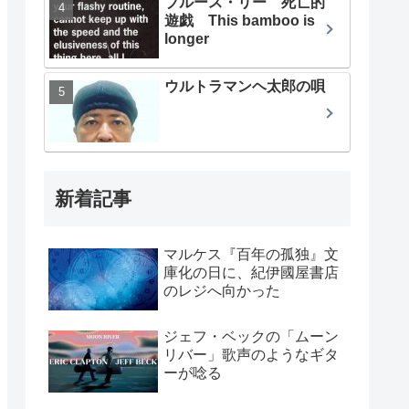
ブルース・リー 死亡的
遊戯 This bamboo is
longer
ウルトラマンヘ太郎の唄
新着記事
マルケス『百年の孤独』文
庫化の日に、紀伊國屋書店
のレジへ向かった
ジェフ・ベックの「ムーン
リバー」歌声のようなギタ
ーが唸る