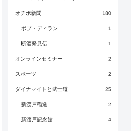
オチボ新聞
180
ボブ・ディラン
1
断酒発見伝
1
オンラインセミナー
2
スポーツ
2
ダイナマイトと武士道
25
新渡戸稲造
2
新渡戸記念館
4