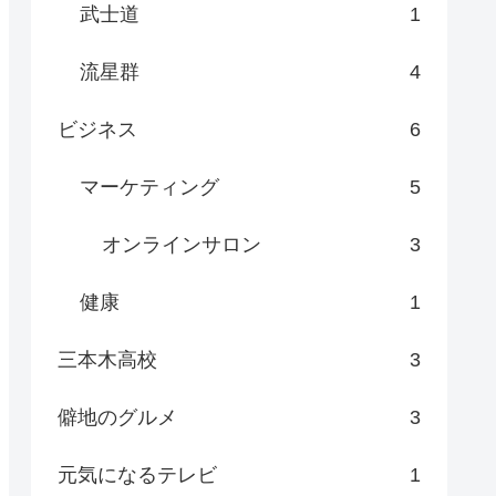
武士道
1
流星群
4
ビジネス
6
マーケティング
5
オンラインサロン
3
健康
1
三本木高校
3
僻地のグルメ
3
元気になるテレビ
1