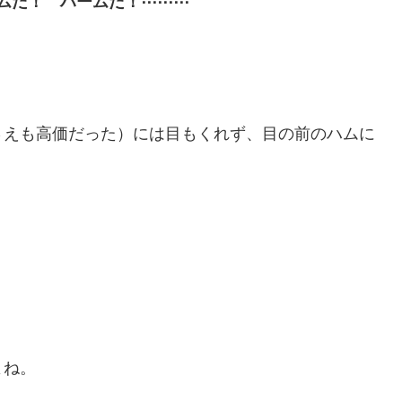
ムだ！ ハームだ！⋯⋯⋯
さえも高価だった）には目もくれず、目の前のハムに
よね。