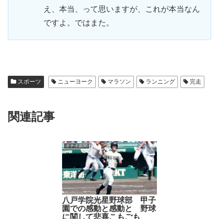
え、本当、って思いますが、これが本当なん
ですよ。ではまた。
スポーツ
ニューヨーク
マラソン
ランニング
完走
関連記事
オチボ新聞
八戸学院光星野球部 甲子
園での感動と感動と 野球
に関して悲喜こもごも