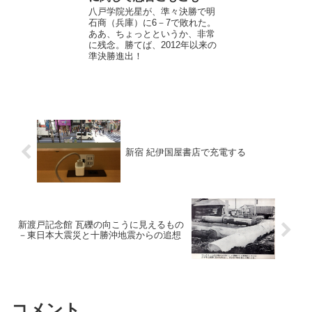
八戸学院光星が、準々決勝で明
石商（兵庫）に6－7で敗れた。
ああ、ちょっとというか、非常
に残念。勝てば、2012年以来の
準決勝進出！
新宿 紀伊国屋書店で充電する
新渡戸記念館 瓦礫の向こうに見えるもの
－東日本大震災と十勝沖地震からの追想
コメント