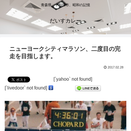
青森県、十和田市、昭和の記憶
だいすカレー
ニューヨークシティマラソン、二度目の完
走を目指します。
2017.02.28
[`yahoo` not found]
[`livedoor` not found]