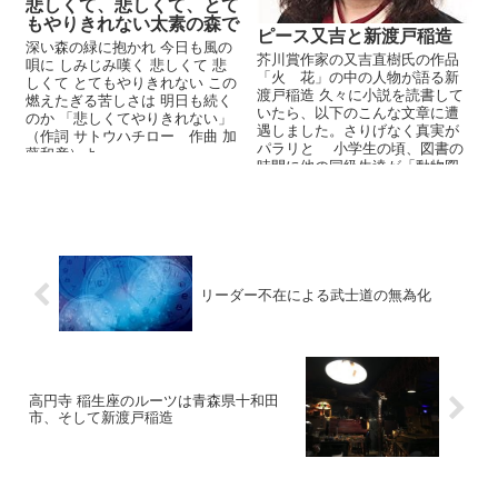
悲しくて、悲しくて、とて
もやりきれない太素の森で
ピース又吉と新渡戸稲造
深い森の緑に抱かれ 今日も風の
芥川賞作家の又吉直樹氏の作品
唄に しみじみ嘆く 悲しくて 悲
「火 花」の中の人物が語る新
しくて とてもやりきれない この
渡戸稲造 久々に小説を読書して
燃えたぎる苦しさは 明日も続く
いたら、以下のこんな文章に遭
のか 「悲しくてやりきれない」
遇しました。さりげなく真実が
（作詞 サトウハチロー 作曲 加
パラリと 小学生の頃、図書の
藤和彦）よ...
時間に他の同級生達が「動物図
鑑」や「はだしのゲン」の...
リーダー不在による武士道の無為化
高円寺 稲生座のルーツは青森県十和田
市、そして新渡戸稲造