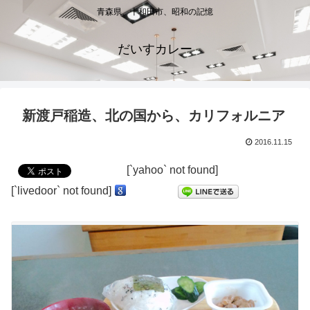
青森県、十和田市、昭和の記憶
だいすカレー
新渡戸稲造、北の国から、カリフォルニア
2016.11.15
[`yahoo` not found]
[`livedoor` not found]