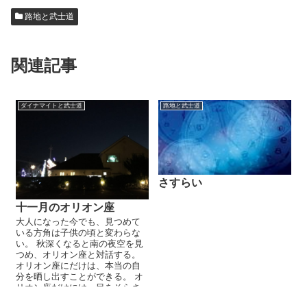
路地と武士道
関連記事
ダイナマイトと武士道
路地と武士道
さすらい
十一月のオリオン座
大人になった今でも、見つめて
いる方角は子供の頃と変わらな
い。 秋深くなると南の夜空を見
つめ、オリオン座と対話する。
オリオン座にだけは、本当の自
分を晒し出すことができる。 オ
リオン座だけには、目をそらさ
ずに問いかけるこ...