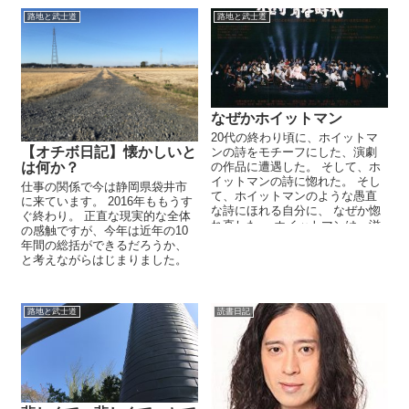
路地と武士道
路地と武士道
なぜかホイットマン
20代の終わり頃に、ホイットマ
【オチボ日記】懐かしいと
ンの詩をモチーフにした、演劇
は何か？
の作品に遭遇した。 そして、ホ
イットマンの詩に惚れた。 そし
仕事の関係で今は静岡県袋井市
て、ホイットマンのような愚直
に来ています。 2016年ももうす
な詩にほれる自分に、 なぜか惚
ぐ終わり。 正直な現実的な全体
れ直した。 ホイットマンは、滋
の感触ですが、今年は近年の10
養...
年間の総括ができるだろうか、
と考えながらはじまりました。
路地と武士道
読書日記