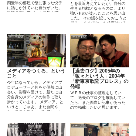
四畳半の部屋で壁に張った悦子
とを最近考えていたが、自分の
に話しかけていた自分がいた。
生きる指標となるものに、より
板橋の古いアパートに住んでい
強いものがあったことを思い出
る頃だ。 その頃...
した。 その話を記しておこうと
思う。 今までやった仕事はいろ
いろある。彷徨ってき...
オチボ新聞
オチボ新聞
メディアをつくる、という
【過去ログ】2005年の
こと
「敬々という人」2004年
「新東京歌謡プロレス」の
今年になってから、メディアプ
発端
ロデューサーと何をか偶然に出
会い、影響を受けて、新たに自
ＷＥＢの仕事の整理をしてい
分自身のメディアの制作に取り
て、過去のブログを確認してい
掛かっています。 メディア、と
たら、また面白い記事があった
いうと、じゃあ、また新聞や
ので掲載したいと思います。
ら、チラシやら、パンフレット
やらをつくるわけ、ということ
に...
Mother
オチボ新聞