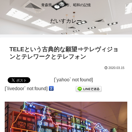
青森県、十和田市、昭和の記憶
だいすカレー
TELEという古典的な願望⇒テレヴィジョ
ンとテレワークとテレフォン
2020.03.15
[`yahoo` not found]
[`livedoor` not found]