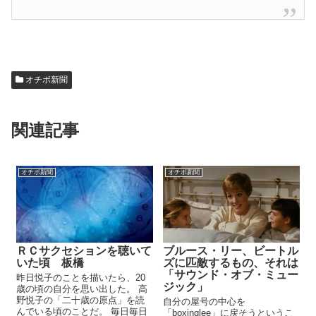
オチボ新聞
関連記事
オチボ新聞
オチボ新聞
ＲＣサクセションを聴いて
ブルース・リー、ビートル
いた頃 板橋
ズに匹敵するもの、それは
「サウンド・オブ・ミュー
昨日悦子のことを描いたら、20
ジック」
歳の頃の自分を思い出した。 高
野悦子の「二十歳の原点」を読
自分の屋号の中心を
んでいる頃のことだ。 毎日毎日
「boxinglee」に戻そうというこ