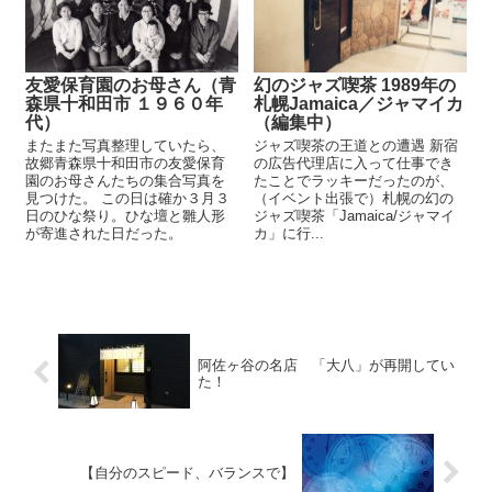
友愛保育園のお母さん（青
幻のジャズ喫茶 1989年の
森県十和田市 １９６０年
札幌Jamaica／ジャマイカ
代）
（編集中）
またまた写真整理していたら、
ジャズ喫茶の王道との遭遇 新宿
故郷青森県十和田市の友愛保育
の広告代理店に入って仕事でき
園のお母さんたちの集合写真を
たことでラッキーだったのが、
見つけた。 この日は確か３月３
（イベント出張で）札幌の幻の
日のひな祭り。ひな壇と雛人形
ジャズ喫茶「Jamaica/ジャマイ
が寄進された日だった。
カ」に行...
阿佐ヶ谷の名店 「大八」が再開してい
た！
【自分のスピード、バランスで】