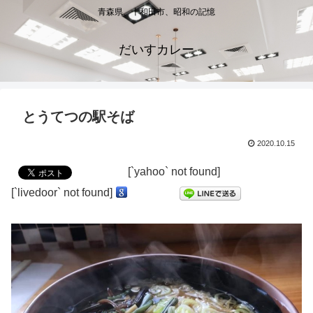
青森県、十和田市、昭和の記憶
だいすカレー
とうてつの駅そば
2020.10.15
[`yahoo` not found]
[`livedoor` not found]