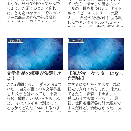
ょうか。雀荘で何やってたんで
ていたら、懐かしい響きのタイ
しょう。お茶くみとか？忘れ
トルの一冊を見つけた。 タイト
た。ともあれヤケクソでスポン
ルは 「ビールストリートの恋
サーの商品の宣伝で記念撮影し
人」。 自分の記憶の中にある親
てるみたい。早く早くルービ、
しんできたタイトルとちょっと
ミーノ行こう！！今も雀...
ちがった。 が、 表紙の原作者の
名前は、やはり記憶どおりのジ
ェームズ・ボールドウィンだっ
た。 ...
オチボ新聞
オチボ新聞
文学作品の概要が決定した
【俺がマーケッターになっ
よ！
た理由】
ここ2週間ぐらい、ずっと考えて
文学者になりたくて大学、親に
いた。 自分が書くべき文学作品
頼んで入れてもらった。 東京出
を！ 文学とはいっても、小説、
てきたら、青森、ド田舎、クソ
詩歌、戯曲、いろいろあるけれ
呼ばわりする奴らだらけ。 最
ど、 そのスタイルは別として、
初、世田谷祖師谷に姉の紹介で
ともかくどんな主体にするべき
すんだけど、合わなかった。 大
かを考えていた！ そしてようや
学も合わなかった。 アルバイト
く出てきた。 ...
で金を...