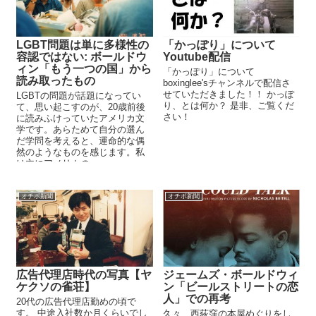
LGBT問題は単に多様性の
「かっぽり」について
容認ではない: ボールドウ
Youtube配信
ィン「もう一つの国」から
「かっぽり」について
読み取ったもの
boxinglee'sチャンネルで配信さ
せていただきました！！ かっぽ
LGBTの問題が話題になってい
り、とは何か？ 是非、ご覧くだ
て、思い起こすのが、20歳前後
さい！
に読みふけっていたアメリカ文
学です。あらためて自分の選ん
だ学問を考えると、運命的な偶
然のようなものを感じます。私
は主にアメリカの...
オチボ新聞
オチボ新聞
広告代理店時代の写真【ヤ
ジェームズ・ボールドウィ
ケクソの雀荘】
ン「ビールストリートの恋
人」での再考
20代の広告代理店勤めの頃で
す。 中途入社数か月くらいでし
久々、西荻窪の本屋めぐりをし