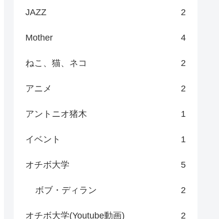
JAZZ
2
Mother
4
ねこ、猫、ネコ
2
アニメ
2
アントニオ猪木
1
イベント
1
オチボ大学
5
ボブ・ディラン
2
オチボ大学(Youtube動画)
2