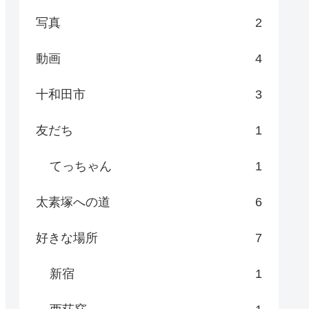
写真
2
動画
4
十和田市
3
友だち
1
てっちゃん
1
太素塚への道
6
好きな場所
7
新宿
1