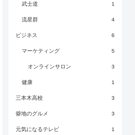
武士道
1
流星群
4
ビジネス
6
マーケティング
5
オンラインサロン
3
健康
1
三本木高校
3
僻地のグルメ
3
元気になるテレビ
1