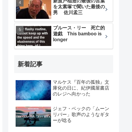
新渡戸稲造の最後の言葉
を太素塚で聞いた最後の
男 佐川孟三
ブルース・リー 死亡的
遊戯 This bamboo is
longer
新着記事
マルケス『百年の孤独』文
庫化の日に、紀伊國屋書店
のレジへ向かった
ジェフ・ベックの「ムーン
リバー」歌声のようなギタ
ーが唸る