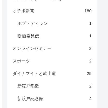
オチボ新聞
180
ボブ・ディラン
1
断酒発見伝
1
オンラインセミナー
2
スポーツ
2
ダイナマイトと武士道
25
新渡戸稲造
2
新渡戸記念館
4