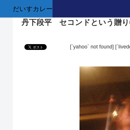
だいすカレー
丹下段平 セコンドという贈り
[`yahoo` not found]
[`live