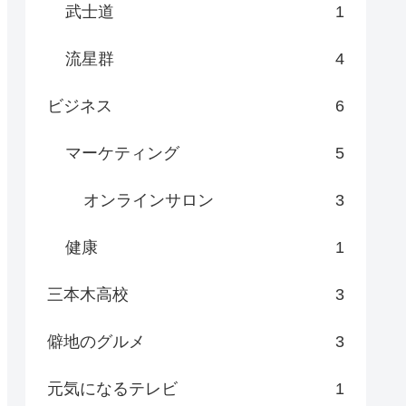
武士道
1
流星群
4
ビジネス
6
マーケティング
5
オンラインサロン
3
健康
1
三本木高校
3
僻地のグルメ
3
元気になるテレビ
1