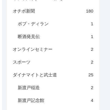
オチボ新聞
180
ボブ・ディラン
1
断酒発見伝
1
オンラインセミナー
2
スポーツ
2
ダイナマイトと武士道
25
新渡戸稲造
2
新渡戸記念館
4