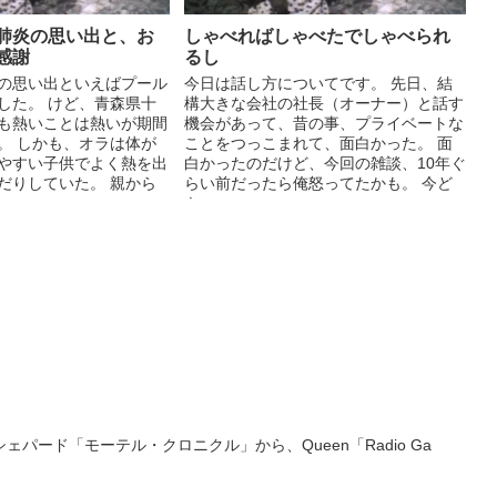
肺炎の思い出と、お
しゃべればしゃべたでしゃべられ
感謝
るし
の思い出といえばプール
今日は話し方についてです。 先日、結
した。 けど、青森県十
構大きな会社の社長（オーナー）と話す
も熱いことは熱いが期間
機会があって、昔の事、プライベートな
。 しかも、オラは体が
ことをつっこまれて、面白かった。 面
やすい子供でよく熱を出
白かったのだけど、今回の雑談、10年ぐ
だりしていた。 親から
らい前だったら俺怒ってたかも。 今ど
き、...
パード「モーテル・クロニクル」から、Queen「Radio Ga