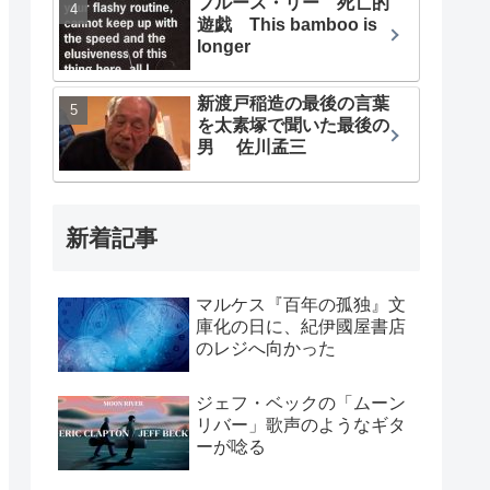
ブルース・リー 死亡的
遊戯 This bamboo is
longer
新渡戸稲造の最後の言葉
を太素塚で聞いた最後の
男 佐川孟三
新着記事
マルケス『百年の孤独』文
庫化の日に、紀伊國屋書店
のレジへ向かった
ジェフ・ベックの「ムーン
リバー」歌声のようなギタ
ーが唸る