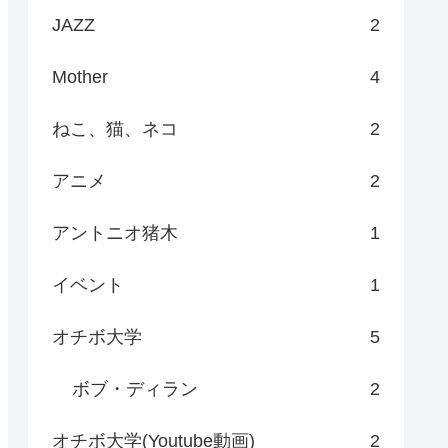
JAZZ
2
Mother
4
ねこ、猫、ネコ
2
アニメ
2
アントニオ猪木
1
イベント
1
オチボ大学
5
ボブ・ディラン
2
オチボ大学(Youtube動画)
2