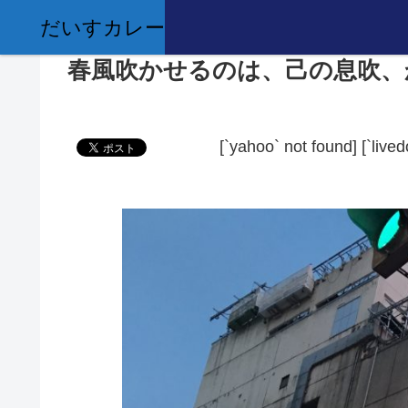
だいすカレー
春風吹かせるのは、己の息吹、
[`yahoo` not found]
[`live