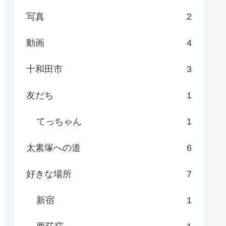
写真
2
動画
4
十和田市
3
友だち
1
てっちゃん
1
太素塚への道
6
好きな場所
7
新宿
1