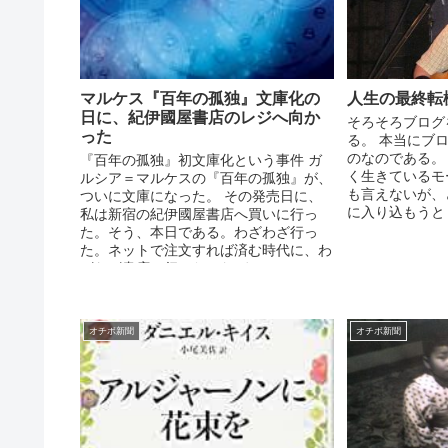
マルケス『百年の孤独』文庫化の
人生の最終転
日に、紀伊國屋書店のレジへ向か
そろそろブログ
った
る。 本当にブ
のなのである。
『百年の孤独』初文庫化という事件 ガ
く生きているモ
ルシア＝マルケスの『百年の孤独』が、
も言えないが、
ついに文庫になった。 その発売日に、
に入り込もうとし
私は新宿の紀伊國屋書店へ買いに行っ
た。そう、本日である。わざわざ行っ
た。ネットで注文すれば済む時代に、わ
ざわざ書店へ行った。なぜ...
オチボ新聞
オチボ新聞