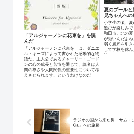
夏のプールと
兄ちゃんへの
小学生の頃、夏
遊びが楽しみで
和田市。北の夏
「アルジャーノンに花束を」を読
が短いんだよね
んだ
弱く風邪を引き
「アルジャーノンに花束を」は、ダニエ
して学校を休ん
ル・キーズによって書かれた感動的な物
は...
語だ。主人公であるチャーリー・ゴード
ンの心の成長と苦悩を通じて、読者は人
間の尊さや人間関係の重要性について考
えさせられます、というわけなのだ
が。。。...
ラジオの国から来た男 サム・シェ
Ga」への旅路