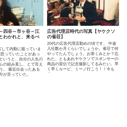
～四谷～市ヶ谷～江
広告代理店時代の写真【ヤケクソ
とわかれと、来るべ
の雀荘】
20代の広告代理店勤めの頃です。 中途
入社数か月くらいでしょうか。雀荘で何
言して内勤に籠っていま
やってたんでしょう。お茶くみとか？忘
と思っていたことがあっ
れた。ともあれヤケクソでスポンサーの
というと、自分の人生の
商品の宣伝で記念撮影してるみたい。早
ムの組み直し、とで言え
く早くルービ、ミーノ行こう！！今も
う。 最近出会ったある
雀...
方が言っていた。