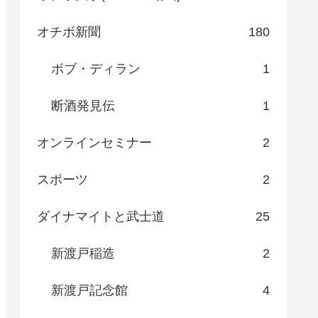
オチボ新聞
180
ボブ・ディラン
1
断酒発見伝
1
オンラインセミナー
2
スポーツ
2
ダイナマイトと武士道
25
新渡戸稲造
2
新渡戸記念館
4