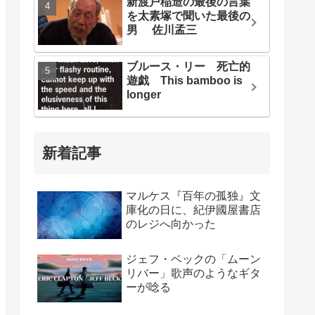
新渡戸稲造の最後の言葉
を太素塚で聞いた最後の
男 佐川孟三
ブルース・リー 死亡的
遊戯 This bamboo is
longer
新着記事
マルケス『百年の孤独』文
庫化の日に、紀伊國屋書店
のレジへ向かった
ジェフ・ベックの「ムーン
リバー」歌声のようなギタ
ーが唸る