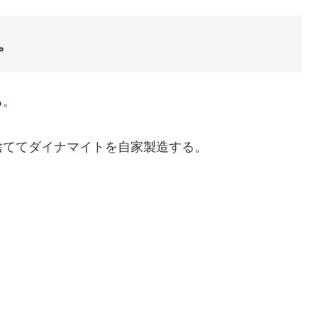
。
る。
。
捨ててダイナマイトを自家製造する。