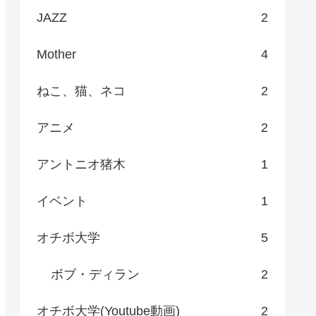
JAZZ
2
Mother
4
ねこ、猫、ネコ
2
アニメ
2
アントニオ猪木
1
イベント
1
オチボ大学
5
ボブ・ディラン
2
オチボ大学(Youtube動画)
2