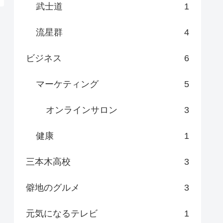
武士道
1
流星群
4
ビジネス
6
マーケティング
5
オンラインサロン
3
健康
1
三本木高校
3
僻地のグルメ
3
元気になるテレビ
1