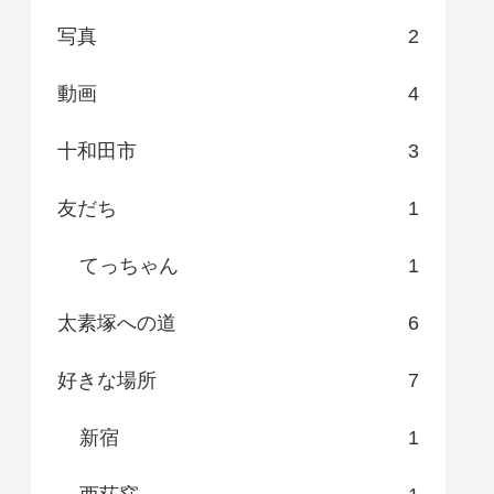
写真
2
動画
4
十和田市
3
友だち
1
てっちゃん
1
太素塚への道
6
好きな場所
7
新宿
1