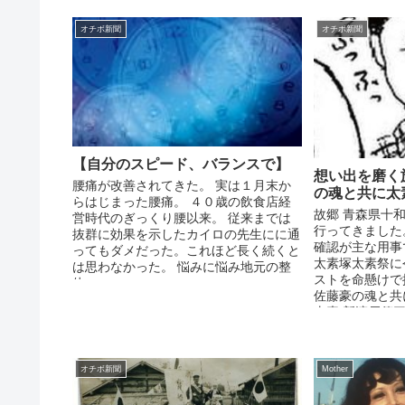
オチボ新聞
オチボ新聞
【自分のスピード、バランスで】
想い出を磨く
腰痛が改善されてきた。 実は１月末か
の魂と共に太
らはじまった腰痛。 ４０歳の飲食店経
故郷 青森県十
営時代のぎっくり腰以来。 従来までは
行ってきました
抜群に効果を示したカイロの先生にに通
確認が主な用事
ってもダメだった。これほど長く続くと
太素塚太素祭に
は思わなかった。 悩みに悩み地元の整
ストを命懸けで
体へ...
佐藤豪の魂と共
太素 新渡戸傳
訪問してきまし
オチボ新聞
Mother