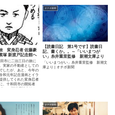
オチボ新聞
【読書日記 第1号です】読書日
旅 変身忍者 佐藤豪
記、書くか。。～「いいまつが
素塚 新渡戸記念館へ
い」糸井重里監修 新潮文庫より
和田市に二泊三日の旅に
「いいまつがい」糸井重里監修 新潮文
。実家の不動産としての
庫より | オチボ新聞
でしたが、あと、今年の
令和元年記念漫画とイラ
提供してくれた変身忍者
に、十和田市の開拓者
三代と、新渡戸記念館を
た。
オチボ新聞