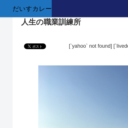
だいすカレー
人生の職業訓練所
[`yahoo` not found]
[`live