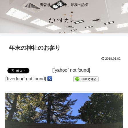
青森県、十和田市、昭和の記憶
だいすカレー
年末の神社のお参り
2019.01.02
[`yahoo` not found]
[`livedoor` not found]