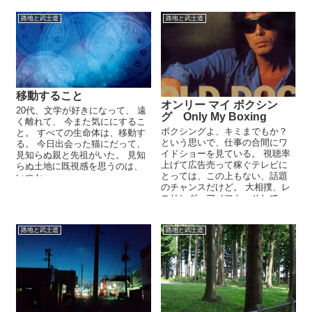
路地と武士道
路地と武士道
移動すること
オンリー マイ ボクシン
20代、文学が好きになって、 遠
グ Only My Boxing
く離れて、 今また気ににするこ
ボクシングよ、キミまでもか？
と。 すべての生命体は、移動す
という思いで、仕事の合間にワ
る。 今日出会った猫にだって、
イドショーを見ている。 視聴率
見知らぬ親と先祖がいた。 見知
上げて広告売って稼ぐテレビに
らぬ土地に既視感を思うのは、
とっては、この上もない、話題
いつか...
のチャンスだけど。 大相撲、レ
スリング、アメフト、そして、
とうとうきた...
路地と武士道
路地と武士道