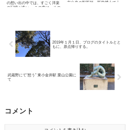
市出身の獣医師・医学博士で十
の想い出の中では、すごく洋楽
和田市が三本木町から市に移る
の記憶が多い。 この曲は、その
頃に、獣医として大活躍された
代表。 ...
方です。
2019年１月１日、ブログのタイトルとと
もに、原点帰りする。
武蔵野にて“想う” 東小金井駅 栗山公園に
て
コメント