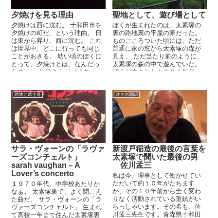
夕焼けを見る理由
聖地として、遊び場として
夕焼けは西に沈む。 十和田市を
ぼくが生まれたのは、太素塚の
夕焼けの町だ、という理由。 日
裏の路地裏の平屋の家だった。
は東から昇り、西に沈む。 これ
ものごころついた頃には、ただ
は世界中、どこに行っても同じ
普通に家の窓から太素塚の森が
ことがおきる。 幼い頃のぼくに
見え、 ただ当たり前のように、
とって、夕焼けとは、なんだっ
太素塚の森の中で遊んでいた。
たのか。 お父さんがバイク...
ぼくが生まれた１９６０年代
は、高度成長期であり、...
路地と武士道
オチボ新聞
サラ・ヴォーンの「ラヴァ
新渡戸稲造の最後の言葉を
ーズコンチェルト」
太素塚で聞いた最後の男
sarah vaughan – A
佐川孟三
Lover’s concerto
私は今、理事として働かせてい
ただいて約１０年がたちます
１９７０年代、中学校あたりか
が、その１０年前から全く変わ
なぁ。 太素塚裏で、よく聞こえ
りなく活動されている重鎮がい
た曲だ。 サラ・ヴォーンの「ラ
らっしゃいます。その名も、佐
ヴァーズコンチェルト」 生まれ
川孟三先生です。青森県十和田
て高校一年まで住んだ太素塚裏