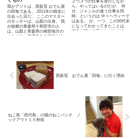
２つ３つの仕事を並行しなが
ら、やってはいるのだが、 何
我がアジトは、西荻窪 おでん屋
せ、ジャンルの違う仕事を同
の田毎である。 2011年の師走に
時、というのは 中々ヘヴィーで
出会った店だ。 ここのマスター
はある。 が、一つ、この50代末
のモッチーは、山梨の出身。 我
になってわかってきたことは、
が故郷の青森県十和田市の人
体力が確かに落ちたがゆえに、
は、山梨と青森県の南部地方の
...
つながり、共通性をご存知だろ
うか？ ...
西荻窪 おでん屋「田毎」に行く理由
ねこ島「田代島」の猫のねこパンチ ノ
ックアウト１５秒前