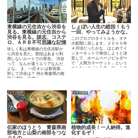
東横線の元住吉から渋谷を
しょぼい人生の総括！もう
見る。東横線の元住吉から
一回、やってみようかな。
渋谷を見る。談志、コステ
このブログのタイトルを、オチ
ロ、ＡＲＢ不可思議な記憶
ボ新聞に戻します。２０００年
４月頃だったかな。はじめてイ
珍しく私は東横線の元住吉駅か
ンターネットで発信しようと決
ら渋谷を見た。普段はあまり利
意して、ホームページビルダー
用しないルートでの景色。 渋谷
で「人間力マーケット」という
って、なんか違うエリアなんだ
つたないサイトを作って、その
よな。 ま、一応オレは新宿派。
筆頭のコラムを「オチボ新聞」
対して渋谷は？ 何か青森県の南
という名前ではじめて、メルマ
部と津軽って感じ...
ガのサイト「まぐまぐ」ではじ
めたのだったね。
オチボ新聞
オチボ新聞
伝家のほうとう 青森県南
植物的成長！一人納得。進
部地方と山梨の南部をつな
化するぞ！
ぐもの