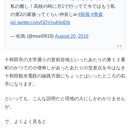
私の癒し！高校の時に月1で行ってて今ではもう私
の第2の家族ってぐらい仲良しw
#順風
#青森
pic.twitter.com/GDVnuKkdDb
— 松島 (@mun0919)
August 20, 2016
十和田市の大学通りの昔前谷地といったあたりの東１２番
町のかつての小僧寿しがあったあたりの交差点を今はなき
十和田観光電鉄の線路方面にちょっとはいったところの右
手になります。
といっても、こんな説明だと現地の人にしかわかりません
が。
で、よくよく見ると