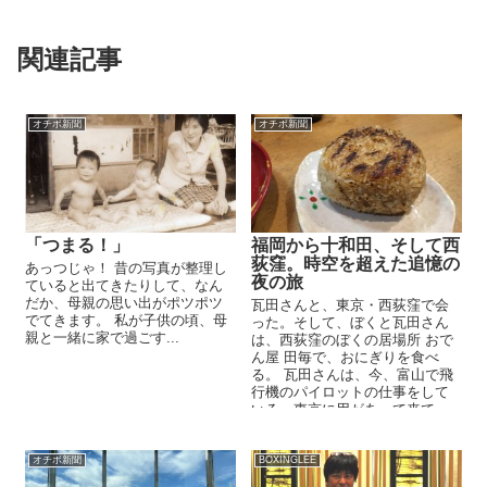
関連記事
オチボ新聞
オチボ新聞
「つまる！」
福岡から十和田、そして西
荻窪。時空を超えた追憶の
あっつじゃ！ 昔の写真が整理し
夜の旅
ていると出てきたりして、なん
だか、母親の思い出がポツポツ
瓦田さんと、東京・西荻窪で会
でてきます。 私が子供の頃、母
った。そして、ぼくと瓦田さん
親と一緒に家で過ごす...
は、西荻窪のぼくの居場所 おで
ん屋 田毎で、おにぎりを食べ
る。 瓦田さんは、今、富山で飛
行機のパイロットの仕事をして
いる。東京に用があって来て、
少しばかり時間が空いたの...
オチボ新聞
BOXINGLEE