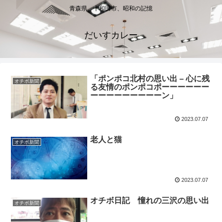
青森県、十和田市、昭和の記憶
だいすカレー
「ポンポコ北村の思い出 – 心に残
オチボ新聞
る友情のポンポコポーーーーーー
ーーーーーーーーーン」
2023.07.07
老人と猫
オチボ新聞
2023.07.07
オチボ日記 憧れの三沢の思い出
オチボ新聞