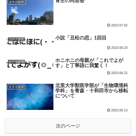
青空の同窓会
オチボ新聞
2023.07.02
小説「丑松の恋」1回目
オチボ新聞
2023.06.23
ホニホニの母親が「これでよが
オチボ新聞
す」と丁寧語に我驚く！
2023.06.22
北里大学獣医学部が「生物環境科
オチボ新聞
学科」を青森・十和田市から移転
について
2023.06.13
次のページ