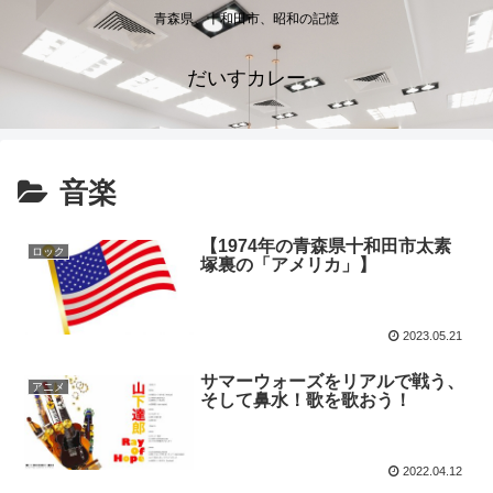
青森県、十和田市、昭和の記憶
だいすカレー
音楽
【1974年の青森県十和田市太素
ロック
塚裏の「アメリカ」】
2023.05.21
サマーウォーズをリアルで戦う、
アニメ
そして鼻水！歌を歌おう！
2022.04.12