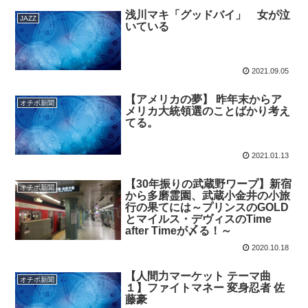
浅川マキ「グッドバイ」 女が泣
JAZZ
いている
2021.09.05
【アメリカの夢】 昨年末からア
オチボ新聞
メリカ大統領選のことばかり考え
てる。
2021.01.13
【30年振りの武蔵野ワープ】新宿
オチボ新聞
から多磨霊園、武蔵小金井の小旅
行の果てには～プリンスのGOLD
とマイルス・デヴィスのTime
after Timeが〆る！～
2020.10.18
【人間力マーケット テーマ曲
オチボ新聞
１】ファイトマネー 変身忍者 佐
藤豪