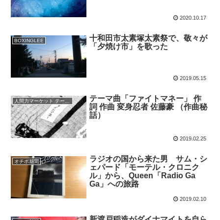
2020.10.17
十和田市太素塚太素祭で、敬々が
BOXINGLEE
「夕焼け市」を歌った
2019.05.15
テーマ曲「ファイトマネー」 作
人間力マーケット テーマ曲
詞 作曲 変身忍者 佐藤豪 （作曲秘
話）
2019.02.25
ラジオの国から来た男 サム・シ
オチボ新聞
ェパード「モーテル・クロニク
ル」から、Queen「Radio Ga
Ga」への旅路
2019.02.10
新渡戸稲造がダイナマイトを自ら