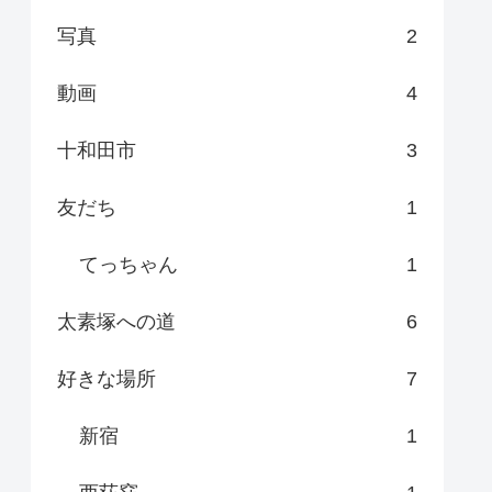
写真
2
動画
4
十和田市
3
友だち
1
てっちゃん
1
太素塚への道
6
好きな場所
7
新宿
1