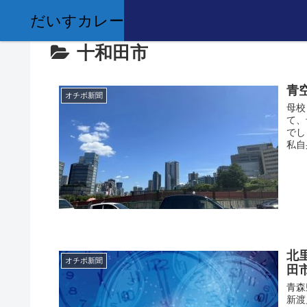
だいすカレー
十和田市
青
オチボ新聞
母校
て、
でし
私自身
北
オチボ新聞
田
青森
新渡