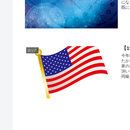
にな
既に
【
ロック
今年
たか
家の
渕い
同級