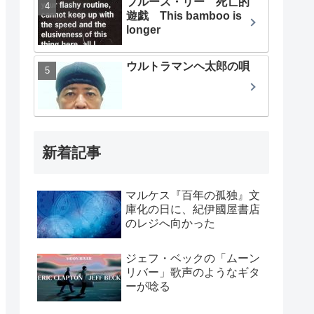
ブルース・リー 死亡的
遊戯 This bamboo is
longer
ウルトラマンヘ太郎の唄
新着記事
マルケス『百年の孤独』文
庫化の日に、紀伊國屋書店
のレジへ向かった
ジェフ・ベックの「ムーン
リバー」歌声のようなギタ
ーが唸る