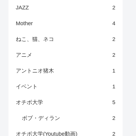
JAZZ
2
Mother
4
ねこ、猫、ネコ
2
アニメ
2
アントニオ猪木
1
イベント
1
オチボ大学
5
ボブ・ディラン
2
オチボ大学(Youtube動画)
2