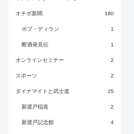
オチボ新聞
180
ボブ・ディラン
1
断酒発見伝
1
オンラインセミナー
2
スポーツ
2
ダイナマイトと武士道
25
新渡戸稲造
2
新渡戸記念館
4