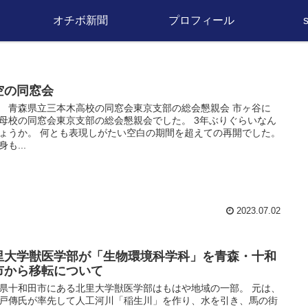
オチボ新聞
プロフィール
空の同窓会
 青森県立三本木高校の同窓会東京支部の総会懇親会 市ヶ谷に
母校の同窓会東京支部の総会懇親会でした。 3年ぶりぐらいなん
ょうか。 何とも表現しがたい空白の期間を超えての再開でした。
も...
2023.07.02
里大学獣医学部が「生物環境科学科」を青森・十和
市から移転について
県十和田市にある北里大学獣医学部はもはや地域の一部。 元は、
戸傳氏が率先して人工河川「稲生川」を作り、水を引き、馬の街