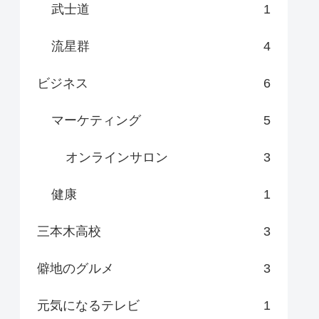
武士道
1
流星群
4
ビジネス
6
マーケティング
5
オンラインサロン
3
健康
1
三本木高校
3
僻地のグルメ
3
元気になるテレビ
1