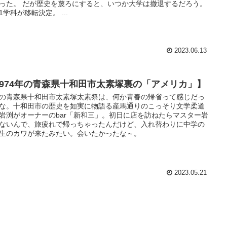
った。 だが歴史を蔑ろにすると、いつか大学は撤退するだろう。
1学科が移転決定。 ...
2023.06.13
1974年の青森県十和田市太素塚裏の「アメリカ」】
の青森県十和田市太素塚太素祭は、何か青春の帰省って感じだっ
な。十和田市の歴史を如実に物語る産馬通りのこっそり文学柔道
岩渕がオーナーのbar「新和三」。初日に店を訪ねたらマスター岩
ないんで、旅疲れで帰っちゃったんだけど、入れ替わりに中学の
生のカワが来たみたい。会いたかったな～。
2023.05.21