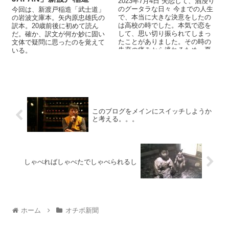
2023年7月4日 失恋して、酒浸り
のグータラな日々 今までの人生
今回は、新渡戸稲造「武士道」
で、本当に大きな決意をしたの
の岩波文庫本。矢内原忠雄氏の
は高校の時でした。本気で恋を
訳本。20歳前後に初めて読ん
して、思い切り振られてしまっ
だ。確か、訳文が何か妙に固い
たことがありました。その時の
文体で疑問に思ったのを覚えて
失恋の痛みから逃れるため、夏
いる。
休みの間、空手...
このブログをメインにスイッチしようか
と考える。。。
しゃべればしゃべたでしゃべられるし
ホーム
オチボ新聞