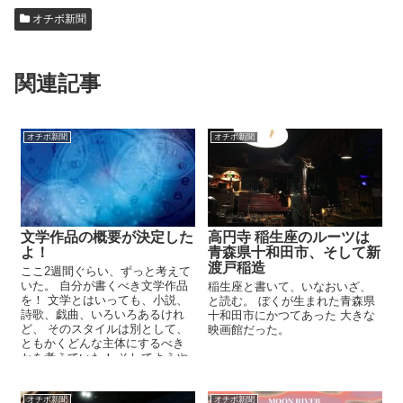
オチボ新聞
関連記事
オチボ新聞
オチボ新聞
文学作品の概要が決定した
高円寺 稲生座のルーツは
よ！
青森県十和田市、そして新
渡戸稲造
ここ2週間ぐらい、ずっと考えて
いた。 自分が書くべき文学作品
稲生座と書いて、いなおいざ、
を！ 文学とはいっても、小説、
と読む。 ぼくが生まれた青森県
詩歌、戯曲、いろいろあるけれ
十和田市にかつてあった 大きな
ど、 そのスタイルは別として、
映画館だった。
ともかくどんな主体にするべき
かを考えていた！ そしてようや
く出てきた。 ...
オチボ新聞
オチボ新聞