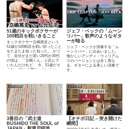
51歳のキックボクサーが
ジェフ・ベックの「ムーン
100戦目を戦いきること
リバー」歌声のようなギタ
ーが唸る
キックボクサー立嶋篤史という
51歳が100戦目を戦い切ったこと
ジェフ・ベックが演奏する「ム
をたまたま知った知った。 かつ
ーンリバー」に出会いました。
て、自分がまだ若い20代か30代
懐かしいアンディ・ウィリアム
の頃は、「立嶋くん」と読んで
スのバージョンとは全く異な
いたんだけれど、 今、51歳だそ
る、ギターによる美しい演奏で
うだ。 知らぬ間に。というか、
す。
何となく色々やり...
オチボ新聞
オチボ新聞
3冊目の「武士道
【オチボ日記 – 突き開けた
BUSHIDO THE SOUL of
瞬間】
JAPAN」新渡戸稲造