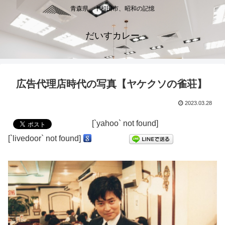
青森県、十和田市、昭和の記憶
だいすカレー
広告代理店時代の写真【ヤケクソの雀荘】
2023.03.28
[`yahoo` not found]
[`livedoor` not found]