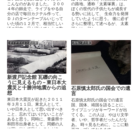
こんなのがありました。 ２００
の路地、通称「太素塚裏」は、
４年の師走で、ライブをやる自
ぼくの世代の子供たちが成長す
分の店で毎日カクテル作って、
る勢いに比して、 生命力を発揮
ＤＪのターンテーブルいじって
していたように思う。 後に必ず
いた頃の１２月で、相当忙しい
さらに整理して述べるが、 太素
頃の朝方、目が覚めてからの数
塚とは、何か。
時間、自分の両親にひたすら年
末年...
ダイナマイトと武士道
路地と武士道
新渡戸記念館 瓦礫の向こ
うに見えるもの－東日本大
震災と十勝沖地震からの追
石原慎太郎氏の国会での遺
想
言
東日本大震災が起きた２０１１
石原慎太郎氏の国会での遺言
年３月１１日。東北人として、
国、国体、靖国を語ることに、
いや日本人として思い出すべき
ライプニッツがキーワードが出
こと、忘れてはいけないことが
てくる。 この人は、やはり文学
あると思う。同時に、青森県十
者、いや、哲学者だったんだな
和田市出身者として、同郷の人
あ。 時々見るために、ここに動
に想い出して欲しいことがあ
画アップしておきます。
る。