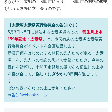
きながら、故郷の十和田市に入り、十和田市の開拓の歴史
を祝う太素祭に立ち会うのです。
【太素塚太素祭実行委員会の告知です】
5月3日～5日に開催する太素塚境内での
「稲生川上水
159年記念・太素祭」
は、市民有志の太素塚太素祭実
行委員会がイベントを企画運営します。
新渡戸傳をはじめとする開拓の先人たちが眠る「太素
塚」を、先人への感謝の思いで参詣いただき、今年の
豊作を祈願し、十和田市発展の基である稲生川の上水
を喜び合って、
楽しくにぎやかな3日間
を過ごしま
す。
ぜひお誘いあわせの上ご参加ください。
⇒
告知facebookページ