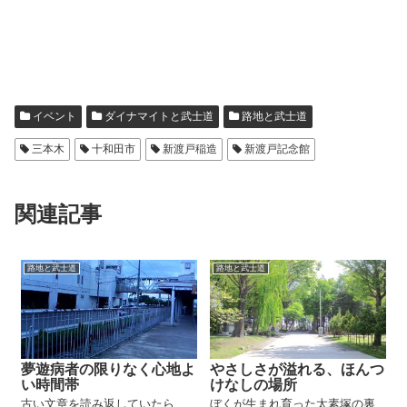
イベント
ダイナマイトと武士道
路地と武士道
三本木
十和田市
新渡戸稲造
新渡戸記念館
関連記事
路地と武士道
路地と武士道
夢遊病者の限りなく心地よ
やさしさが溢れる、ほんつ
い時間帯
けなしの場所
古い文章を読み返していたら、
ぼくが生まれ育った太素塚の裏