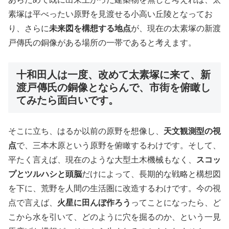
素塚は平べったい原野を見渡せる小高い丘陵となってお
り、さらに
未来図を構想する地点
が、現在の太素塚の新渡
戸傳氏の銅像がある場所の一帯であると考えます。
十和田人は一度、改めて太素塚に来て、新
渡戸傳氏の銅像とならんで、市街を俯瞰し
てみたら面白いです。
そこに立ち、はるか以前の原野を想像し、
天文観測型の視
点
で、三本木原という原野を俯瞰するわけです。そして、
平たく言えば、現在のような大型土木機械もなく、
スコッ
プとツルハシと頭脳
だけによって、長期的な戦略と構想図
を下に、荒野を人間の生活圏に改造するわけです。今の視
点で言えば、
火星に田んぼ作ろう
ってことになったら、ど
こから水を引いて、どのように穴を掘るのか、という一見