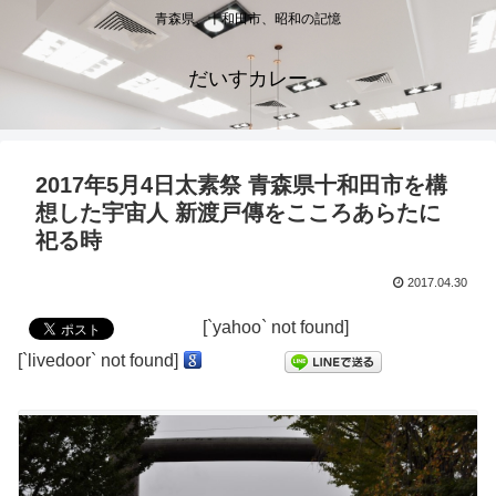
青森県、十和田市、昭和の記憶
だいすカレー
2017年5月4日太素祭 青森県十和田市を構
想した宇宙人 新渡戸傳をこころあらたに
祀る時
2017.04.30
[`yahoo` not found]
[`livedoor` not found]