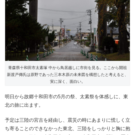
青森県十和田市太素塚 中から鳥居越しに市街を見る。ここから開祖
新渡戸傳氏は原野であった三本木原の未来図を構想したと考えると、
実に深く、面白い。
明日から故郷十和田市の5月の祭、太素祭を体感しに、東
北の旅に出ます。
予定は三陸の宮古を経由し、震災の時にあまりに慌しく立
ち寄ることのできなかった東北、三陸をしっかりと胸に抱