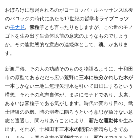
おぼろげに想起されるのがヨーロッパ・ルネッサンス以後
のバロックの時代にあたる17世紀の哲学者
ライプニッツ
の
モナド
。
素粒子
とも言ったりもしますが、この世のモノ
ゴトを生み出す生命体以前の意志のようなものでしょう
か。その能動態的な意志の連続体として、
魂
、がありま
す。
新渡戸傳、その人の功績そのものを物語るように、十和田
市の原型であるだだっ広い荒野に
三本に枝分かれした木が
一本
しかない土地に無理矢理水を引いて田畑にするという
構想、それその意志自体が、まさにモナドであり、太素、
あるいは素粒子である気がします。時代の変わり目の、武
士階級の危機、時の弱者に陥ろうという意思が負けない意
志と遭遇し、関わりあうことにより、
新たな運動体
を生み
出す。それが、十和田市
三本木の開拓
の素晴らしさであ
り、また、人間の意志の
可能性
であり、
面白さ
であると思