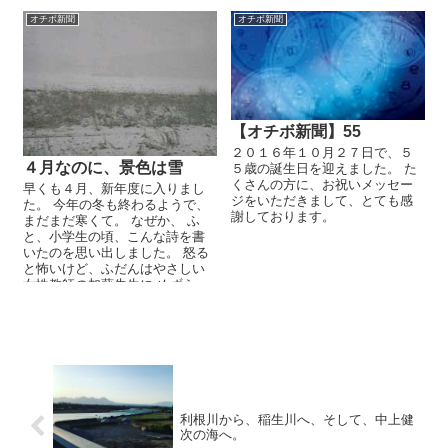
オチボ新聞
オチボ新聞
【オチボ新聞】55
２０１６年１０月２７日で、５
４月なのに、景色は雪
５歳の誕生日を迎えました。 た
くさんの方に、お祝いメッセー
早くも４月、新年度に入りまし
ジをいただきまして、とても感
た。 今年の冬も終わるようで、
謝しております。
まだまだ寒くて。 なぜか、 ふ
と、小学生の頃、こんな詩を書
いたのを思い出しました。 怒る
と怖いけど、ふだんはやさしい
女性教師の加藤先生に めずら...
利根川から、稲生川へ、そして、中上健
次の海へ。