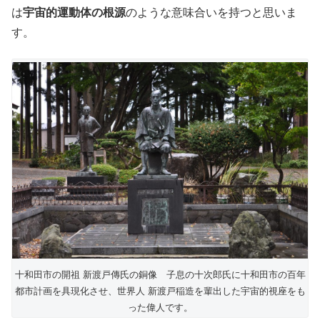
は
宇宙的運動体の根源
のような意味合いを持つと思いま
す。
十和田市の開祖 新渡戸傳氏の銅像 子息の十次郎氏に十和田市の百年
都市計画を具現化させ、世界人 新渡戸稲造を輩出した宇宙的視座をも
った偉人です。