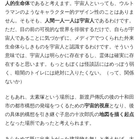
人的生命体
であると考えます。宇宙人といっても、ウルト
ラマンのようなキャラクター的デザイン性のことはありま
せん。そもそも、
人間一人一人は宇宙人
であるわけです。
ただ、目の前の可視的な世界を徘徊するだけで、自らが宇
宙人であることに気づかずに、メディアでつくられた外来
生命体らしきものを宇宙人と認識するわけです。そういう
意味では、宇宙人は明らかに存在するし、霊体は確実に存
在すると思います。もっともぼくは怪談話にはめっぽう弱
く、暗闇のトイレには絶対に入りたくない。（って、関係
ないか）
ともあれ、太素塚という場所は、新渡戸傳氏の後の十和田
市の都市構想の発端をつくるための
宇宙的視座
となり、後
の具体的構想を引き継ぐ子息の十次郎氏の
地図を描く起点
となった場所であったと考えられます。
あらためて既に出来上がった建築物を無しと考えれば、太