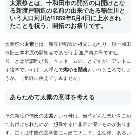
太素祭とは、十和田市の開拓の口開けとな
る新渡戸稲造の名前の由来である稲生川と
いう人口河川が1859年5月4日に上水され
たことを祝う、開拓のお祭りです。
太素祭の
太素
とは、新渡戸稲造の祖父にあたり、現十和田
市旧三本木原の開拓者である侍 新渡戸傳の号ですね。
号、とは所謂呼び名、ペンネームのことですが、アントニ
オ猪木でいえば、人呼んで
燃ゆる闘魂
というところでしょ
うか。（気軽に例えてすみません）
あらためて太素の意味を考える
その新渡戸傳氏の
太素
という号は、当時どんな想いをこめ
て名付けられたのか、想像するに非常に深いものがありま
す。古くは中国の医学書にも出てきます。生命体、あるい