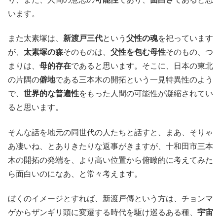
います。
また太素塚は、
新渡戸三代
という
父性の魂
を祀っています
が、
太素塚の森
そのものは、
父性を包む母性
そのもの、つ
まりは、
母的存在
であると思います。そこに、日本の東北
の片隅の
僻地
である三本木の開拓という一見特異性のよう
で、
世界的な普遍性
をもった人間の可能性が凝縮されてい
ると思います。
そんな話を地元の同世代の人たちと話すと、まあ、そりゃ
あ凄いね、とありきたりな返事がきますが、十和田市三本
木の開拓の発端を、より高い位置から俯瞰的に考えてみた
ら面白いのになあ、と常々考えます。
ぼくのイメージとすれば、新渡戸傳という方は、チョンマ
ゲからザンギリ頭に変遷する時代を駆け巡るある種、
宇宙