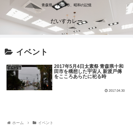
青森県、十和田市、昭和の記憶
だいすカレー
イベント
2017年5月4日太素祭 青森県十和
イベント
田市を構想した宇宙人 新渡戸傳
をこころあらたに祀る時
2017.04.30
ホーム
イベント