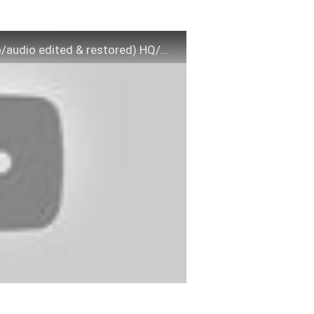
10cc – I'm not in love (complete version) (video/audio edited & restored) HQ/HD