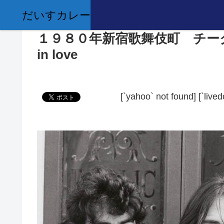
だいすカレー
１９８０年新宿歌舞伎町 チークタイ
in love
[`yahoo` not found]
[`live