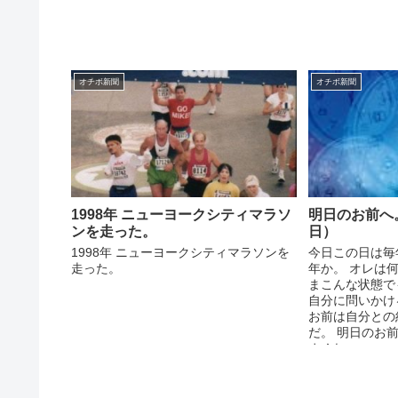
オチボ新聞
オチボ新聞
1998年 ニューヨークシティマラソ
明日のお前へ。
ンを走った。
日）
1998年 ニューヨークシティマラソンを
今日この日は毎
走った。
年か。 オレは
まこんな状態で
自分に問いかけ
お前は自分との
だ。 明日のお
まくれ...