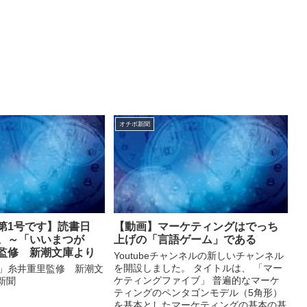
オチボ新聞
第1号です】読書日
【動画】マーケティングはでっち
。～「いいまつが
上げの「言語ゲーム」である
監修 新潮文庫より
Youtubeチャンネルの新しいチャンネル
を開設しました。 タイトルは、 「マー
」糸井重里監修 新潮文
ケティングファイブ」 普遍的なマーケ
ボ新聞
ティングのペンタゴンモデル（5角形）
を基本としたマーケティングの基本の基