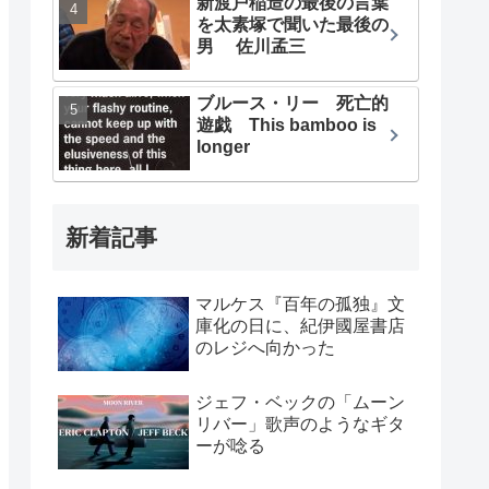
新渡戸稲造の最後の言葉
を太素塚で聞いた最後の
男 佐川孟三
ブルース・リー 死亡的
遊戯 This bamboo is
longer
新着記事
マルケス『百年の孤独』文
庫化の日に、紀伊國屋書店
のレジへ向かった
ジェフ・ベックの「ムーン
リバー」歌声のようなギタ
ーが唸る