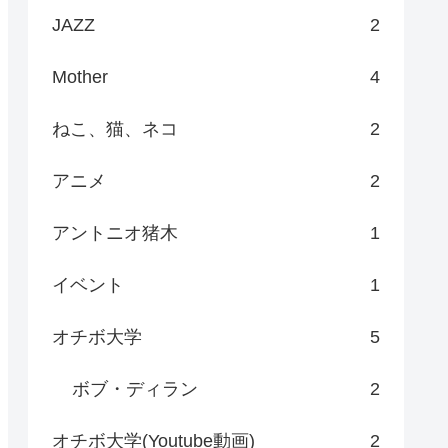
JAZZ
2
Mother
4
ねこ、猫、ネコ
2
アニメ
2
アントニオ猪木
1
イベント
1
オチボ大学
5
ボブ・ディラン
2
オチボ大学(Youtube動画)
2