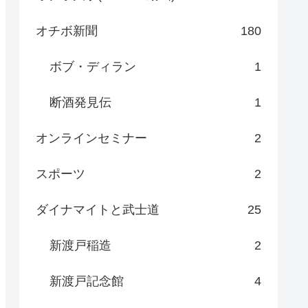
オチボ新聞
180
ボブ・ディラン
1
断酒発見伝
1
オンラインセミナー
2
スポーツ
2
ダイナマイトと武士道
25
新渡戸稲造
2
新渡戸記念館
4