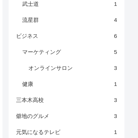
武士道
1
流星群
4
ビジネス
6
マーケティング
5
オンラインサロン
3
健康
1
三本木高校
3
僻地のグルメ
3
元気になるテレビ
1