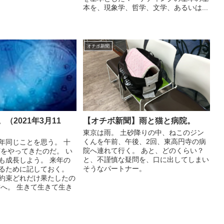
本を、現象学、哲学、文学、あるいは...
オチボ新聞
（2021年3月11
【オチボ新聞】雨と猫と病院。
東京は雨。 土砂降りの中、ねこのジン
くんを午前、午後、2回、東高円寺の病
年同じことを思う。 十
院へ連れて行く。 あと、どのくらい？
何をやってきたのだ。 い
と、不謹慎な疑問を、口に出してしまい
も成長しよう。 来年の
そうなパートナー。
るために記しておく。
約束どれだけ果たしたの
前へ。 生きて生きて生き