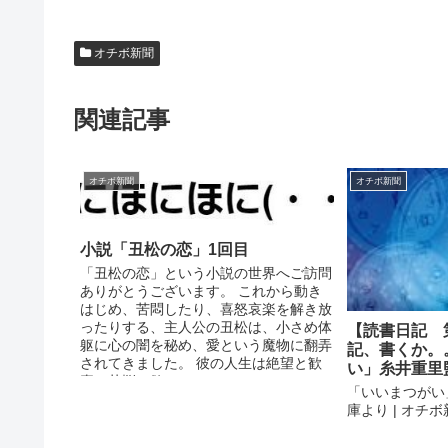
オチボ新聞
関連記事
オチボ新聞
オチボ新聞
小説「丑松の恋」1回目
「丑松の恋」という小説の世界へご訪問
ありがとうございます。 これから動き
はじめ、苦悶したり、喜怒哀楽を解き放
ったりする、主人公の丑松は、小さめ体
【読書日記 
躯に心の闇を秘め、愛という魔物に翻弄
記、書くか。
されてきました。 彼の人生は絶望と歓
い」糸井重里
喜、苦悩と欲...
「いいまつがい
庫より | オチ