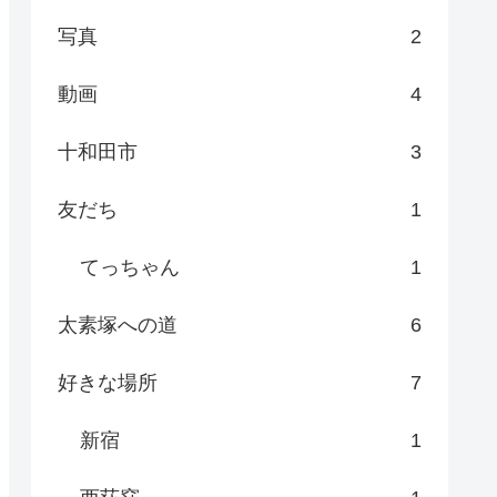
写真
2
動画
4
十和田市
3
友だち
1
てっちゃん
1
太素塚への道
6
好きな場所
7
新宿
1