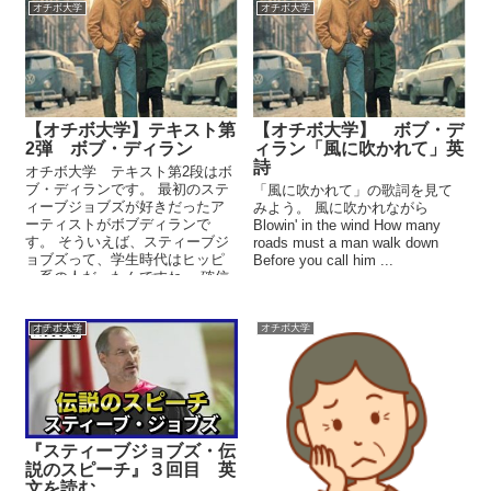
オチボ大学
オチボ大学
【オチボ大学】テキスト第
【オチボ大学】 ボブ・デ
2弾 ボブ・ディラン
ィラン「風に吹かれて」英
詩
オチボ大学 テキスト第2段はボ
ブ・ディランです。 最初のステ
「風に吹かれて」の歌詞を見て
ィーブジョブズが好きだったア
みよう。 風に吹かれながら
ーティストがボブディランで
Blowin' in the wind How many
す。 そういえば、スティーブジ
roads must a man walk down
ョブズって、学生時代はヒッピ
Before you call him ...
ー系の人だったんですね。 確信
的でかつ自由を求める...
オチボ大学
オチボ大学
『スティーブジョブズ・伝
説のスピーチ』３回目 英
文を読む