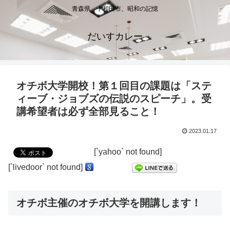
青森県、十和田市、昭和の記憶
だいすカレー
オチボ大学開校！第１回目の課題は「ステ
ィーブ・ジョブズの伝説のスピーチ」。受
講希望者は必ず全部見ること！
2023.01.17
[`yahoo` not found]
[`livedoor` not found]
オチボ主催のオチボ大学を開講します！