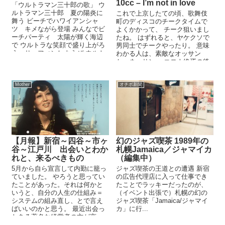
10cc – I’m not in love
「ウルトラマン三十郎の歌」 ウ
ルトラマン三十郎 夏の陽炎に
これで上京したての頃、歌舞伎
舞う ビーチでハワイアンシャ
町のディスコのチークタイムで
ツ キメながら登場 みんなでビ
よくかかって、 チーク狙いまし
ーチパーティ 太陽が輝く海辺
たね。 はずれると、ヤケクソで
で ウルトラな笑顔で盛り上がろ
男同士でチークやったり。 意味
う サーフィンしようぜ ウルト
わかる人は、素敵なオッサン
ラウルトラ...
か、ネーサン、 コロナ終焉の後
は、 ...
Mother
オチボ新聞
【月報】新宿～四谷～市ヶ
幻のジャズ喫茶 1989年の
谷～江戸川 出会いとわか
札幌Jamaica／ジャマイカ
れと、来るべきもの
（編集中）
5月から自ら宣言して内勤に籠っ
ジャズ喫茶の王道との遭遇 新宿
ていました。 やろうと思ってい
の広告代理店に入って仕事でき
たことがあった。それは何かと
たことでラッキーだったのが、
いうと、自分の人生の仕組み＝
（イベント出張で）札幌の幻の
システムの組み直し、とで言え
ジャズ喫茶「Jamaica/ジャマイ
ばいいのかと思う。 最近出会っ
カ」に行...
たある著名な経営者の方が言っ
ていた。