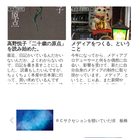
オチボ新聞
オチボ新聞
高野悦子「二十歳の原点」
メディアをつくる、という
を読み始めた。
こと
最近、日記かいているんだかい
今年になってから、メディアプ
ないんだか、よくわからないの
ロデューサーと何をか偶然に出
で、日記を書き直すことにしま
会い、影響を受けて、新たに自
した。 読書もしたいんですが、
分自身のメディアの制作に取り
ちょくちょく本屋や古本屋に行
掛かっています。 メディア、と
って、買い求めているんです
いうと、じゃあ、また新聞や
が、全然読み始めず、また、読
ら、チラシやら、パンフレット
み始めても、1ページか半ページ
やらをつくるわけ、ということ
か、２，...
に...
ＲＣサクセションを聴いていた頃 板橋