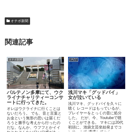
オチボ新聞
関連記事
オチボ新聞
JAZZ
パルテノン多摩にて、ウク
浅川マキ「グッドバイ」
ライナチャリティーコンサ
女が泣いている
ートに行ってきた。
浅川マキ、グッドバイを久々に
聴く レコードはもっているが、
オレはウクライナに行くことは
プレイヤーをとっくの昔に処分
ないだろう。 でも、音と言葉と
した。 だが、今、Youtubeで聴
お金という無形の思いは届くだ
くことができる。 マキには20代
ろうと勝手な考えから行ったの
初頭に、池袋文芸坐始発までコ
だな。なんか、ウフフとかイイ
ンサートで 遭遇してから、...