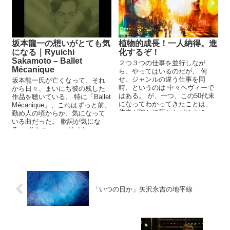
坂本龍一の想いがとても気
植物的成長！一人納得。進
になる｜Ryuichi
化するぞ！
Sakamoto – Ballet
２つ３つの仕事を並行しなが
Mécanique
ら、やってはいるのだが、 何
せ、ジャンルの違う仕事を同
坂本龍一氏が亡くなって、それ
時、というのは 中々ヘヴィーで
から日々、まいにち彼の残した
はある。 が、一つ、この50代末
作品を聴いている。 特に「Ballet
になってわかってきたことは、
Mécanique」、これはずっと前、
体力が確かに落ちたがゆえに、
勤め人の頃からか、気になって
...
いる曲だった。 歌詞が気にな
る。 ボクニハ ハジメト...
「いつの日か」矢沢永吉の地平線