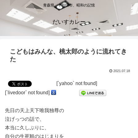
青森県、十和田市、昭和の記憶
だいすカレー
こどもはみんな、桃太郎のように流れてき
た
2021.07.18
[`yahoo` not found]
[`livedoor` not found]
先日の天上天下唯我独尊の
泣げっつの話で、
本当に久しぶりに、
自分の生死観のはじまりを