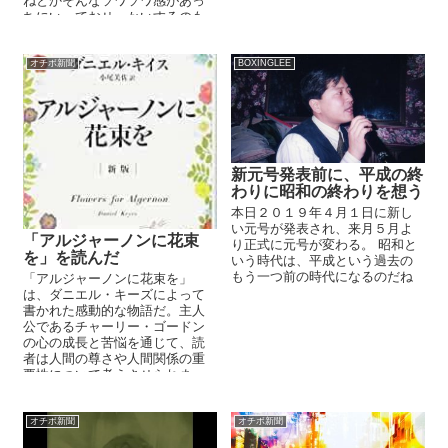
ねとかそんなソワソワ感があっ
ちにいっておせっかいするのも
いいんじゃないか、と。誘って
くれ...
オチボ新聞
BOXINGLEE
新元号発表前に、平成の終
わりに昭和の終わりを想う
本日２０１９年４月１日に新し
い元号が発表され、来月５月よ
「アルジャーノンに花束
り正式に元号が変わる。 昭和と
を」を読んだ
いう時代は、平成という過去の
もう一つ前の時代になるのだね
「アルジャーノンに花束を」
は、ダニエル・キーズによって
書かれた感動的な物語だ。主人
公であるチャーリー・ゴードン
の心の成長と苦悩を通じて、読
者は人間の尊さや人間関係の重
要性について考えさせられま
す、というわけなのだ
が。。。...
オチボ新聞
オチボ新聞