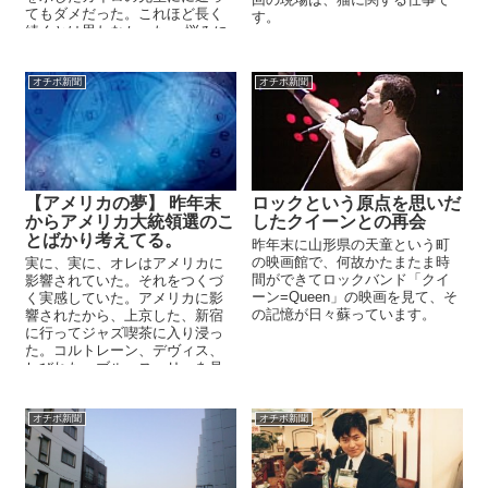
てもダメだった。これほど長く
す。
続くとは思わなかった。 悩みに
悩み地元の整体へ...
オチボ新聞
オチボ新聞
【アメリカの夢】 昨年末
ロックという原点を思いだ
からアメリカ大統領選のこ
したクイーンとの再会
とばかり考えてる。
昨年末に山形県の天童という町
の映画館で、何故かたまたま時
実に、実に、オレはアメリカに
間ができてロックバンド「クイ
影響されていた。それをつくづ
ーン=Queen」の映画を見て、そ
く実感していた。アメリカに影
の記憶が日々蘇っています。
響されたから、上京した、新宿
に行ってジャズ喫茶に入り浸っ
た。コルトレーン、デヴィス、
しびれた。ブルース・リーを見
て、真似た。大草原の小さ...
オチボ新聞
オチボ新聞