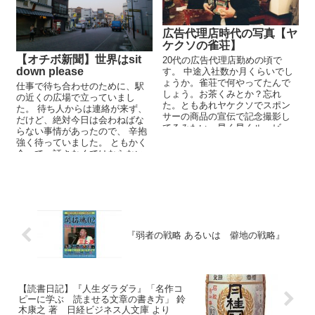
広告代理店時代の写真【ヤ
ケクソの雀荘】
【オチボ新聞】世界はsit
20代の広告代理店勤めの頃で
down please
す。 中途入社数か月くらいでし
ょうか。雀荘で何やってたんで
仕事で待ち合わせのために、駅
しょう。お茶くみとか？忘れ
の近くの広場で立っていまし
た。ともあれヤケクソでスポン
た。 待ち人からは連絡が来ず、
サーの商品の宣伝で記念撮影し
だけど、絶対今日は会わねばな
てるみたい。早く早くルービ、
らない事情があったので、 辛抱
ミーノ行こう！！今も雀...
強く待っていました。 ともかく
会って、話さなくてはならない
案件。 ...
『弱者の戦略 あるいは 僻地の戦略』
【読書日記】『人生ダラダラ』「名作コ
ピーに学ぶ 読ませる文章の書き方」 鈴
木康之 著 日経ビジネス人文庫 より