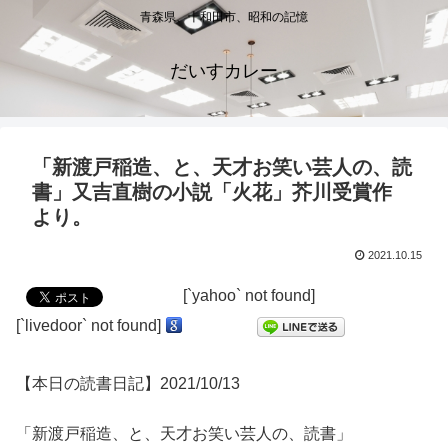
青森県、十和田市、昭和の記憶
だいすカレー
「新渡戸稲造、と、天才お笑い芸人の、読
書」又吉直樹の小説「火花」芥川受賞作
より。
2021.10.15
[`yahoo` not found]
[`livedoor` not found]
【本日の読書日記】2021/10/13
「新渡戸稲造、と、天才お笑い芸人の、読書」