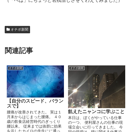
（「へば」にちょっと名残惜しさをくわえてみました）
オチボ新聞
関連記事
オチボ新聞
オチボ新聞
【自分のスピード、バラン
スで】
飢えたニャンコに学ぶこと
腰痛が改善されてきた。 実は１
月末からはじまった腰痛。 ４０
本日は、ぼくがやっている仕事
歳の飲食店経営時代のぎっくり
の一つ、 便利屋さんの仕事の現
腰以来。 従来までは抜群に効果
場立会いに行ってきました。 今
を示したカイロの先生にに通っ
回の現場は、猫に関する仕事で