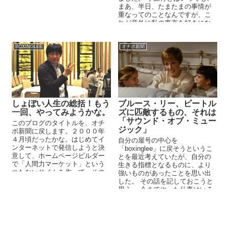
まあ、半日、たまたまの事情が
重なってのことなんですが、こ
れが意外に私の東京を好きにな
る原点を回想させるものと...
BOXINGLEE
オチボ新聞
しょぼい人生の総括！もう
ブルース・リー、ビートル
一回、やってみようかな。
ズに匹敵するもの、それは
「サウンド・オブ・ミュー
このブログのタイトルを、オチ
ジック」
ボ新聞に戻します。２０００年
４月頃だったかな。はじめてイ
自分の屋号の中心を
ンターネットで発信しようと決
「boxinglee」に戻そうというこ
意して、ホームページビルダー
とを最近考えていたが、自分の
で「人間力マーケット」という
生きる指標となるものに、より
つたないサイトを作って、その
強いものがあったことを思い出
筆頭のコラムを「オチボ新聞」
した。 その話を記しておこうと
という名前ではじめて、メルマ
思う。 今までやった仕事はいろ
ガのサイト「まぐまぐ」ではじ
いろある。彷徨ってき...
めたのだったね。