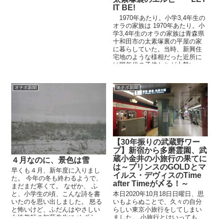
IT BE!
1970年あたり。小学3,4年生の
オラの家族は 1970年あたり。小
学3,4年生のオラの家族は青森県
十和田市の太素塚裏の平屋の家
に暮らしていた。当時、新興住
宅地のような様相だった近所に
は同年代の子供たちが大勢い
た。家庭内にラジオから...
オチボ新聞
オチボ新聞
【30年振りの武蔵野ワー
プ】新宿から多磨霊園、武
蔵小金井の小旅行の果てに
４月なのに、景色は雪
は～プリンスのGOLDとマ
早くも４月、新年度に入りまし
イルス・デヴィスのTime
た。 今年の冬も終わるようで、
after Timeが〆る！～
まだまだ寒くて。 なぜか、 ふ
と、小学生の頃、こんな詩を書
本日2020年10月18日日曜日、思
いたのを思い出しました。 怒る
いもよらぬことで、久々の自分
と怖いけど、ふだんはやさしい
らしい東京小旅行をしてしまい
女性教師の加藤先生に めずら...
ました。 小旅行とはいっても、