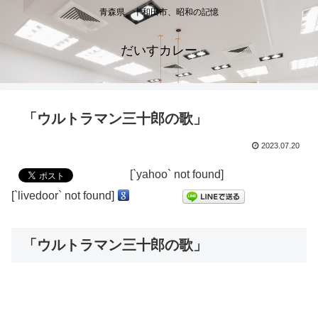
青森県、十和田市、昭和の記憶
だいすカレー
「ウルトラマン三十郎の歌」
2023.07.20
[`yahoo` not found]
[`livedoor` not found]
「ウルトラマン三十郎の歌」