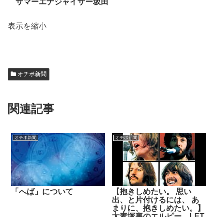
サマーエナジャイザー坂田
表示を縮小
オチボ新聞
関連記事
オチボ新聞
オチボ新聞
「へば」について
【抱きしめたい。 思い
出、と片付けるには、 あ
まりに、抱きしめたい。】
太素塚裏のエルピー LET