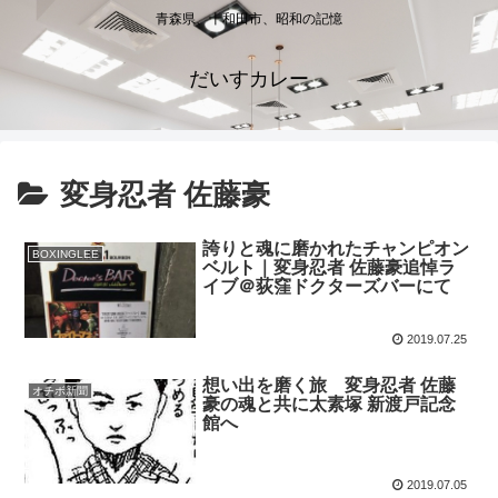
青森県、十和田市、昭和の記憶
だいすカレー
変身忍者 佐藤豪
誇りと魂に磨かれたチャンピオン
BOXINGLEE
ベルト｜変身忍者 佐藤豪追悼ラ
イブ＠荻窪ドクターズバーにて
2019.07.25
想い出を磨く旅 変身忍者 佐藤
オチボ新聞
豪の魂と共に太素塚 新渡戸記念
館へ
2019.07.05