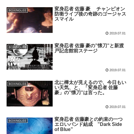
変身忍者 佐藤 豪 チャンピオン
BOXINGLEE
防衛ライブ後の奇跡のゴージャス
スマイル
2019.07.01
変身忍者 佐藤 豪の”懐刀”と新渡
BOXINGLEE
戸記念館前ステージ
2019.07.01
北に樺太が見えるので、今日もい
BOXINGLEE
い天気、と、「変身忍者 佐藤
豪」の”懐刀”は言った。
2019.07.01
変身忍者 佐藤豪との約束の一つ
BOXINGLEE
エロいバンド結成 ”Dark Side
of Blue”