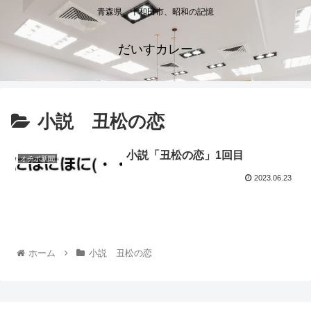
青森県、十和田市、昭和の記憶
だいすカレー
小説 丑松の恋
小説「丑松の恋」1回目
オチボ新聞
2023.06.23
ホーム
小説 丑松の恋