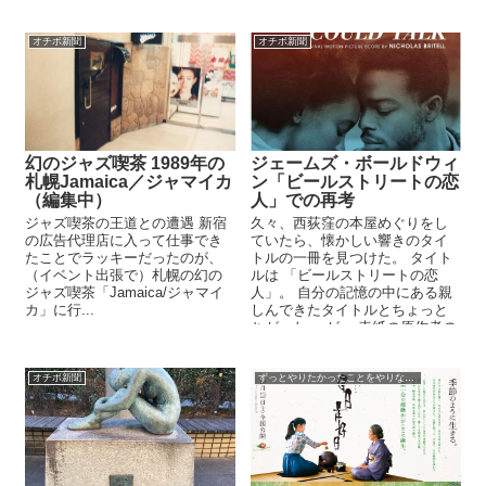
田市の三本木...
オチボ新聞
オチボ新聞
幻のジャズ喫茶 1989年の
ジェームズ・ボールドウィ
札幌Jamaica／ジャマイカ
ン「ビールストリートの恋
（編集中）
人」での再考
ジャズ喫茶の王道との遭遇 新宿
久々、西荻窪の本屋めぐりをし
の広告代理店に入って仕事でき
ていたら、懐かしい響きのタイ
たことでラッキーだったのが、
トルの一冊を見つけた。 タイト
（イベント出張で）札幌の幻の
ルは 「ビールストリートの恋
ジャズ喫茶「Jamaica/ジャマイ
人」。 自分の記憶の中にある親
カ」に行...
しんできたタイトルとちょっと
ちがった。 が、 表紙の原作者の
名前は、やはり記憶どおりのジ
ェームズ・ボールドウィンだっ
た。 ...
オチボ新聞
ずっとやりたかったことをやりなさい