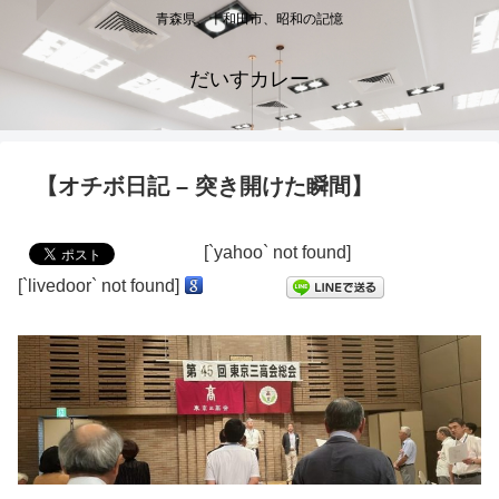
青森県、十和田市、昭和の記憶
だいすカレー
【オチボ日記 – 突き開けた瞬間】
[`yahoo` not found]
[`livedoor` not found]