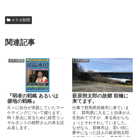
オチボ新聞
関連記事
オチボ新聞
オチボ新聞
『弱者の戦略 あるいは
萩原朔太郎の故郷 前橋に
僻地の戦略』
来てます。
久々に自分が実践していたマー
仕事で群馬県前橋市に来ていま
ケテイングについて綴ります。
す。 群馬県に入ること自体が人
時々原点に戻るために経営コン
生初めてですが、来る前からち
サルタントの栢野さんの本を読
ょっとそわそわしていました。
み直します。
なぜなら、前橋市は、若い頃に
夢中になった詩人の萩原朔太郎
の故郷だからです。 青森県十和