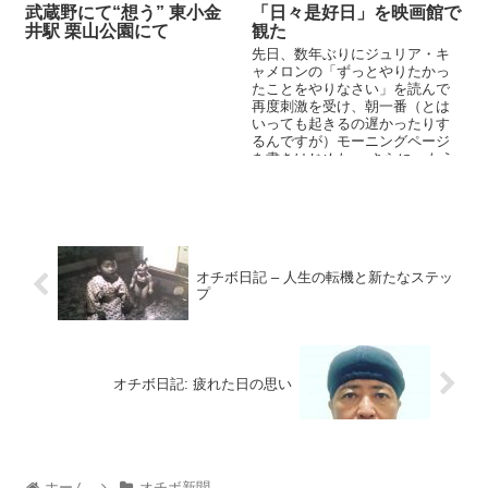
武蔵野にて“想う” 東小金
「日々是好日」を映画館で
井駅 栗山公園にて
観た
先日、数年ぶりにジュリア・キ
ャメロンの「ずっとやりたかっ
たことをやりなさい」を読んで
再度刺激を受け、朝一番（とは
いっても起きるの遅かったりす
るんですが）モーニングページ
を書きはじめた。 さらに、もう
一つ、忘れかけていた日課を
取...
オチボ日記 – 人生の転機と新たなステッ
プ
オチボ日記: 疲れた日の思い
ホーム
オチボ新聞